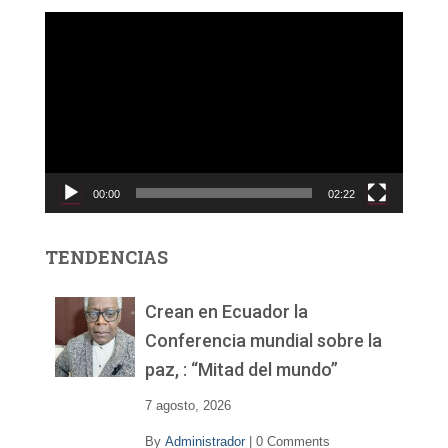
R
e
p
r
o
d
u
c
00:00
02:22
t
o
r
TENDENCIAS
d
e
v
Crean en Ecuador la
í
Conferencia mundial sobre la
d
paz, : “Mitad del mundo”
e
o
7 agosto, 2026
By
Administrador
|
0 Comments