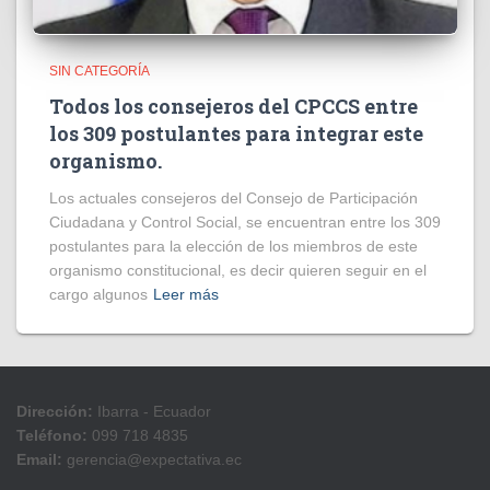
SIN CATEGORÍA
Todos los consejeros del CPCCS entre
los 309 postulantes para integrar este
organismo.
Los actuales consejeros del Consejo de Participación
Ciudadana y Control Social, se encuentran entre los 309
postulantes para la elección de los miembros de este
organismo constitucional, es decir quieren seguir en el
cargo algunos
Leer más
Dirección:
Ibarra - Ecuador
Teléfono:
099 718 4835
Email:
gerencia@expectativa.ec