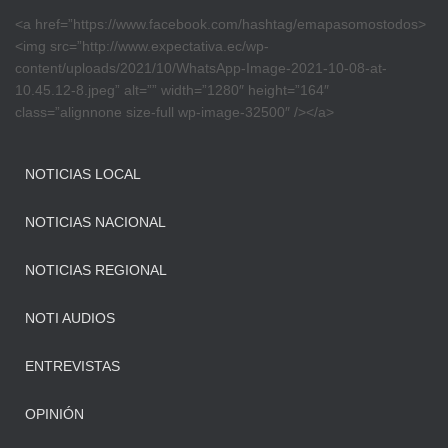
<a href=”https://www.facebook.com/hashtag/emapasomostodos>
<img src=”http://www.expectativa.ec/wp-
content/uploads/2021/10/WhatsApp-Image-2021-10-08-at-
10.45.12-8.jpeg” alt=”” width=”1280″ height=”164″
class=”alignnone size-full wp-image-32500″ /></a>
NOTICIAS LOCAL
NOTICIAS NACIONAL
NOTICIAS REGIONAL
NOTI AUDIOS
ENTREVISTAS
OPINIÓN