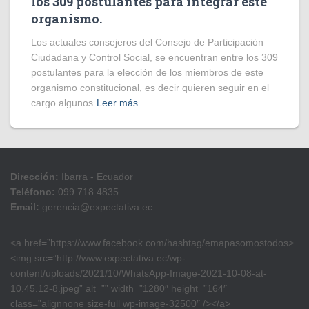
los 309 postulantes para integrar este
organismo.
Los actuales consejeros del Consejo de Participación
Ciudadana y Control Social, se encuentran entre los 309
postulantes para la elección de los miembros de este
organismo constitucional, es decir quieren seguir en el
cargo algunos
Leer más
Dirección:
Ibarra - Ecuador
Teléfono:
099 718 4835
Email:
gerencia@expectativa.ec
<a href=”https://www.facebook.com/hashtag/emapasomostodos>
<img src=”http://www.expectativa.ec/wp-
content/uploads/2021/10/WhatsApp-Image-2021-10-08-at-
10.45.12-8.jpeg” alt=”” width=”1280″ height=”164″
class=”alignnone size-full wp-image-32500″ /></a>