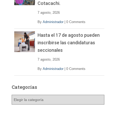
Cotacachi.
7 agosto, 2026
By
Administrador
|
0 Comments
Hasta el 17 de agosto pueden
inscribirse las candidaturas
seccionales
7 agosto, 2026
By
Administrador
|
0 Comments
Categorías
C
a
t
e