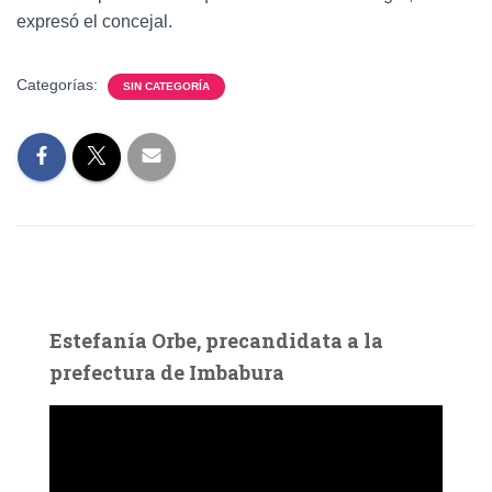
expresó el concejal.
Categorías:
SIN CATEGORÍA
Estefanía Orbe, precandidata a la
prefectura de Imbabura
R
e
p
r