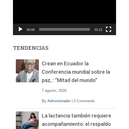
o
d
u
c
00:00
02:22
t
o
r
TENDENCIAS
d
e
v
Crean en Ecuador la
í
Conferencia mundial sobre la
d
paz, : “Mitad del mundo”
e
o
7 agosto, 2026
By
Administrador
|
0 Comments
La lactancia también requiere
acompañamiento: el respaldo