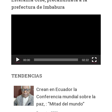
prefectura de Imbabura
R
e
p
r
o
d
u
c
00:00
02:22
t
o
r
TENDENCIAS
d
e
v
Crean en Ecuador la
í
Conferencia mundial sobre la
d
paz, : “Mitad del mundo”
e
o