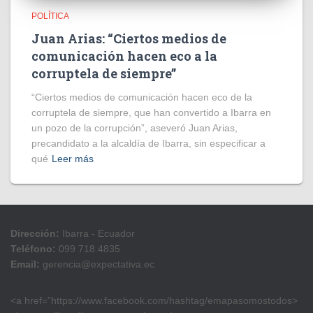
POLÍTICA
Juan Arias: “Ciertos medios de
comunicación hacen eco a la
corruptela de siempre”
“Ciertos medios de comunicación hacen eco de la
corruptela de siempre, que han convertido a Ibarra en
un pozo de la corrupción”, aseveró Juan Arias,
precandidato a la alcaldía de Ibarra, sin especificar a
qué
Leer más
Dirección:
Ibarra - Ecuador
Teléfono:
099 718 4835
Email:
gerencia@expectativa.ec
<a href=”https://www.facebook.com/hashtag/emapasomostodos>