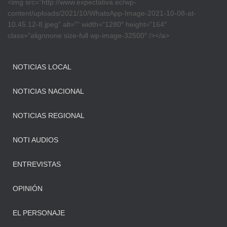
<img src=”http://www.expectativa.ec/wp-
content/uploads/2021/10/WhatsApp-Image-2021-10-08-at-
10.45.12-8.jpeg” alt=”” width=”1280″ height=”164″
class=”alignnone size-full wp-image-32500″ /></a>
NOTICIAS LOCAL
NOTICIAS NACIONAL
NOTICIAS REGIONAL
NOTI AUDIOS
ENTREVISTAS
OPINIÓN
EL PERSONAJE