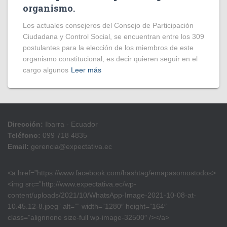
organismo.
Los actuales consejeros del Consejo de Participación
Ciudadana y Control Social, se encuentran entre los 309
postulantes para la elección de los miembros de este
organismo constitucional, es decir quieren seguir en el
cargo algunos
Leer más
Dirección:
Ibarra - Ecuador
Teléfono:
099 718 4835
Email:
gerencia@expectativa.ec
<a href=”https://www.facebook.com/hashtag/emapasomostodos>
<img src=”http://www.expectativa.ec/wp-
content/uploads/2021/10/WhatsApp-Image-2021-10-08-at-
10.45.12-8.jpeg” alt=”” width=”1280″ height=”164″
class=”alignnone size-full wp-image-32500″ /></a>