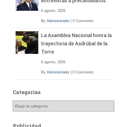
entrevistas a precandidatos
6 agosto, 2026
By
Administrador
|
0 Comments
La Asamblea Nacional honra la
trayectoria de Asdrúbal de la
Torre
6 agosto, 2026
By
Administrador
|
0 Comments
Categorías
C
a
t
e
Publicidad