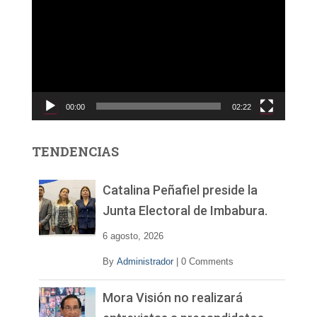
e
p
r
o
d
u
c
00:00
02:22
t
o
r
TENDENCIAS
d
e
v
Catalina Peñafiel preside la
í
Junta Electoral de Imbabura.
d
e
6 agosto, 2026
o
By
Administrador
|
0 Comments
Mora Visión no realizará