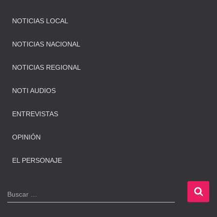
NOTICIAS LOCAL
NOTICIAS NACIONAL
NOTICIAS REGIONAL
NOTI AUDIOS
ENTREVISTAS
OPINIÓN
EL PERSONAJE
B
Buscar …
u
s