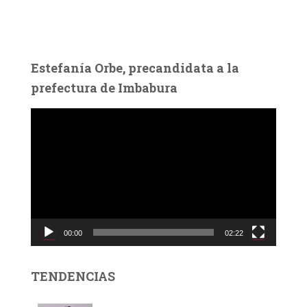
Estefanía Orbe, precandidata a la
prefectura de Imbabura
R
e
p
r
o
d
u
c
00:00
02:22
t
o
r
TENDENCIAS
d
e