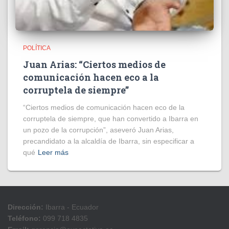
POLÍTICA
Juan Arias: “Ciertos medios de
comunicación hacen eco a la
corruptela de siempre”
“Ciertos medios de comunicación hacen eco de la
corruptela de siempre, que han convertido a Ibarra en
un pozo de la corrupción”, aseveró Juan Arias,
precandidato a la alcaldía de Ibarra, sin especificar a
qué
Leer más
Dirección:
Ibarra - Ecuador
Teléfono:
099 718 4835