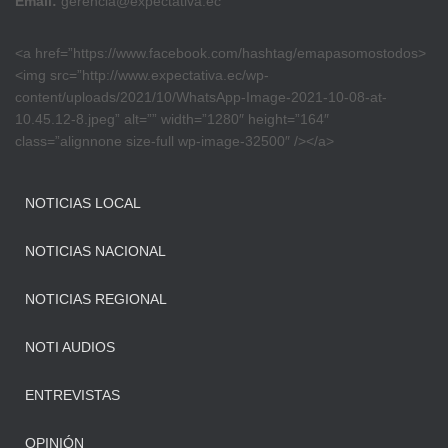
Email:
gerencia@expectativa.ec
<a href=”https://www.facebook.com/hashtag/emapasomostodos>
<img src=”http://www.expectativa.ec/wp-
content/uploads/2021/10/WhatsApp-Image-2021-10-08-at-
10.45.12-8.jpeg” alt=”” width=”1280″ height=”164″
class=”alignnone size-full wp-image-32500″ /></a>
NOTICIAS LOCAL
NOTICIAS NACIONAL
NOTICIAS REGIONAL
NOTI AUDIOS
ENTREVISTAS
OPINIÓN