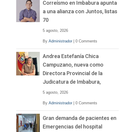
v
Correísmo en Imbabura apunta
í
a una alianza con Juntos, listas
d
70
e
o
5 agosto, 2026
By
Administrador
|
0 Comments
Andrea Estefanía Chica
Campuzano, nueva como
Directora Provincial de la
Judicatura de Imbabura,
5 agosto, 2026
By
Administrador
|
0 Comments
Gran demanda de pacientes en
Emergencias del hospital