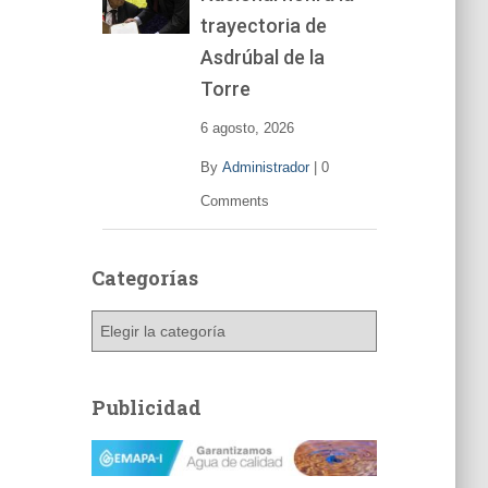
trayectoria de
Asdrúbal de la
Torre
6 agosto, 2026
By
Administrador
|
0
Comments
Categorías
C
a
t
e
Publicidad
g
o
r