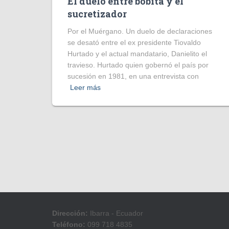
El duelo entre bobita y el
sucretizador
Por el Muérgano. Un duelo de declaraciones
se desató entre el ex presidente Tiovaldo
Hurtado y el actual mandatario, Danielito el
travieso. Hurtado quien gobernó el país por
sucesión en 1981, en una entrevista con
Leer más
Dirección:
Ibarra - Ecuador
Teléfono:
099 718 4835