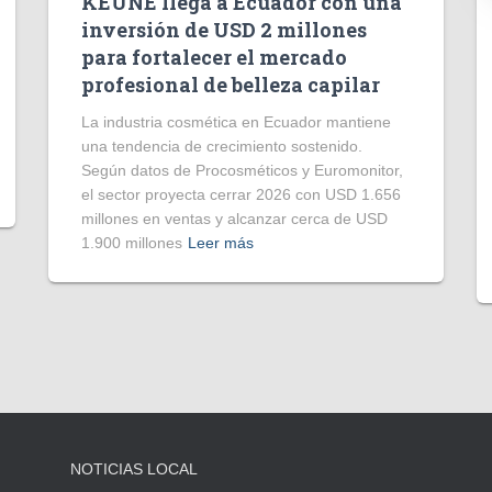
KEUNE llega a Ecuador con una
inversión de USD 2 millones
para fortalecer el mercado
profesional de belleza capilar
La industria cosmética en Ecuador mantiene
una tendencia de crecimiento sostenido.
Según datos de Procosméticos y Euromonitor,
el sector proyecta cerrar 2026 con USD 1.656
millones en ventas y alcanzar cerca de USD
1.900 millones
Leer más
NOTICIAS LOCAL