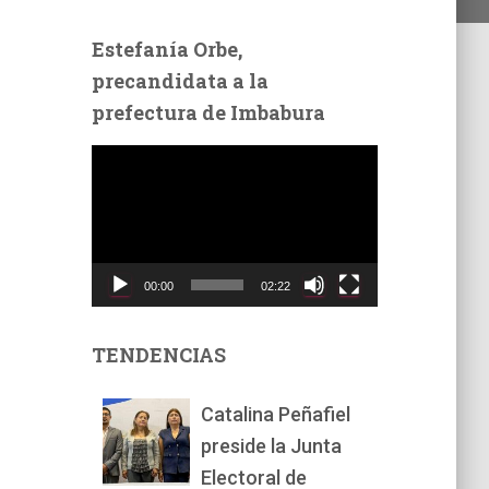
Estefanía Orbe,
precandidata a la
prefectura de Imbabura
R
e
p
r
o
d
00:00
02:22
u
c
t
TENDENCIAS
o
r
Catalina Peñafiel
d
preside la Junta
e
v
Electoral de