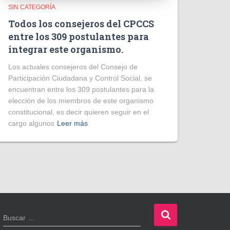
SIN CATEGORÍA
Todos los consejeros del CPCCS
entre los 309 postulantes para
integrar este organismo.
Los actuales consejeros del Consejo de
Participación Ciudadana y Control Social, se
encuentran entre los 309 postulantes para la
elección de los miembros de este organismo
constitucional, es decir quieren seguir en el
cargo algunos
Leer más
B
Buscar …
u