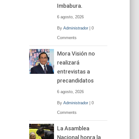
í
Imbabura.
d
e
6 agosto, 2026
o
By
Administrador
|
0
Comments
Mora Visión no
realizará
entrevistas a
precandidatos
6 agosto, 2026
By
Administrador
|
0
Comments
La Asamblea
Nacional honra la