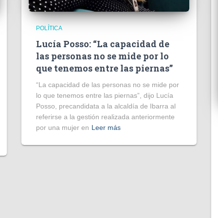
POLÍTICA
Lucía Posso: “La capacidad de
las personas no se mide por lo
que tenemos entre las piernas”
“La capacidad de las personas no se mide por
lo que tenemos entre las piernas”, dijo Lucía
Posso, precandidata a la alcaldía de Ibarra al
referirse a la gestión realizada anteriormente
por una mujer en
Leer más