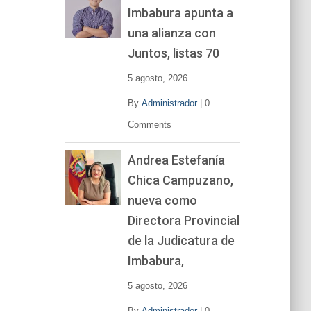
Imbabura apunta a
e
v
una alianza con
í
Juntos, listas 70
d
e
5 agosto, 2026
o
By
Administrador
|
0
Comments
Andrea Estefanía
Chica Campuzano,
nueva como
Directora Provincial
de la Judicatura de
Imbabura,
5 agosto, 2026
By
Administrador
|
0