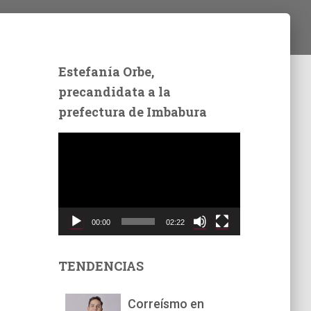
Estefanía Orbe,
precandidata a la
prefectura de Imbabura
R
e
p
r
o
d
00:00
02:22
u
c
t
TENDENCIAS
o
r
Correísmo en
d