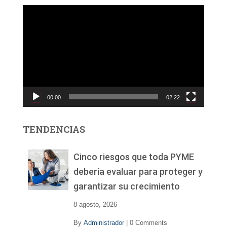
R
e
p
r
o
d
u
c
00:00
02:22
t
o
r
TENDENCIAS
d
e
v
Cinco riesgos que toda PYME
í
debería evaluar para proteger y
d
garantizar su crecimiento
e
o
8 agosto, 2026
By
Administrador
|
0 Comments