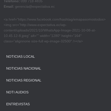
Teléfono:
099 718 4835
Email:
gerencia@expectativa.ec
<a href=”https://www.facebook.com/hashtag/emapasomostodos>
<img src=”http://www.expectativa.ec/wp-
content/uploads/2021/10/WhatsApp-Image-2021-10-08-at-
10.45.12-8.jpeg” alt=”” width=”1280″ height=”164″
class=”alignnone size-full wp-image-32500″ /></a>
NOTICIAS LOCAL
NOTICIAS NACIONAL
NOTICIAS REGIONAL
NOTI AUDIOS
ENTREVISTAS