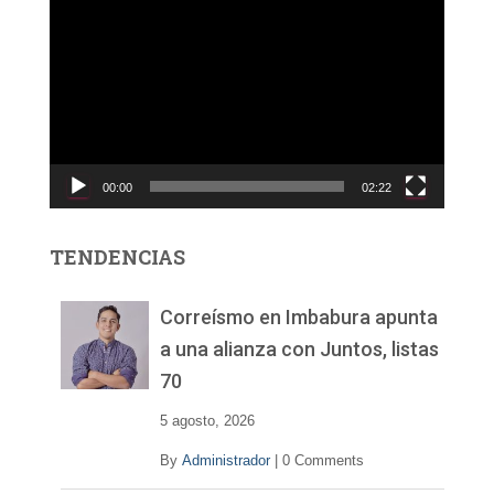
e
p
r
o
d
u
c
00:00
02:22
t
o
r
TENDENCIAS
d
e
v
Correísmo en Imbabura apunta
í
a una alianza con Juntos, listas
d
70
e
o
5 agosto, 2026
By
Administrador
|
0 Comments