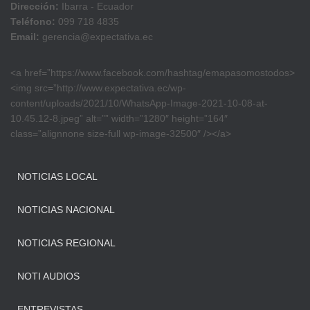
Dirección:
Ibarra - Ecuador
Teléfono:
099 718 4835
Email:
gerencia@expectativa.ec
<a href=”https://www.facebook.com/hashtag/emapasomostodos>
<img src=”http://www.expectativa.ec/wp-
content/uploads/2021/10/WhatsApp-Image-2021-10-08-at-
10.45.12-8.jpeg” alt=”” width=”1280″ height=”164″
class=”alignnone size-full wp-image-32500″ /></a>
NOTICIAS LOCAL
NOTICIAS NACIONAL
NOTICIAS REGIONAL
NOTI AUDIOS
ENTREVISTAS