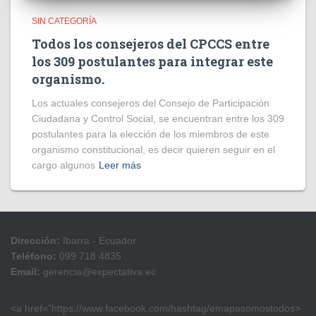
SIN CATEGORÍA
Todos los consejeros del CPCCS entre
los 309 postulantes para integrar este
organismo.
Los actuales consejeros del Consejo de Participación
Ciudadana y Control Social, se encuentran entre los 309
postulantes para la elección de los miembros de este
organismo constitucional, es decir quieren seguir en el
cargo algunos
Leer más
Dirección:
Ibarra - Ecuador
Teléfono:
099 718 4835
Email:
gerencia@expectativa.ec
<a href=”https://www.facebook.com/hashtag/emapasomostodos>