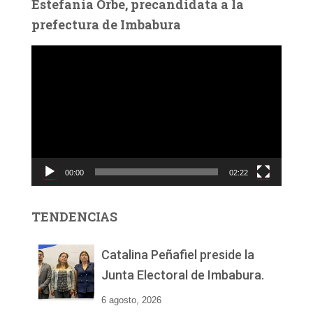
Estefanía Orbe, precandidata a la
prefectura de Imbabura
R
e
p
r
o
d
u
c
00:00
02:22
t
o
r
TENDENCIAS
d
e
v
Catalina Peñafiel preside la
í
Junta Electoral de Imbabura.
d
e
6 agosto, 2026