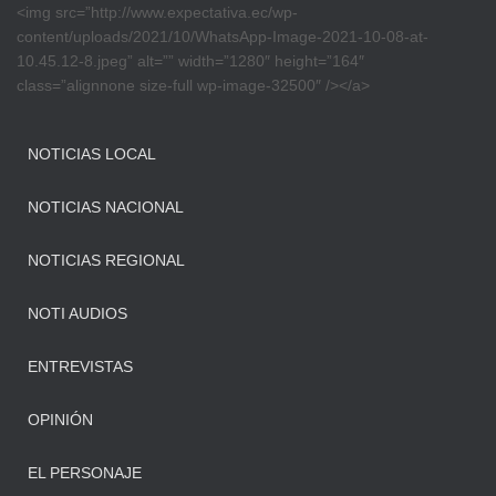
<img src=”http://www.expectativa.ec/wp-
content/uploads/2021/10/WhatsApp-Image-2021-10-08-at-
10.45.12-8.jpeg” alt=”” width=”1280″ height=”164″
class=”alignnone size-full wp-image-32500″ /></a>
NOTICIAS LOCAL
NOTICIAS NACIONAL
NOTICIAS REGIONAL
NOTI AUDIOS
ENTREVISTAS
OPINIÓN
EL PERSONAJE