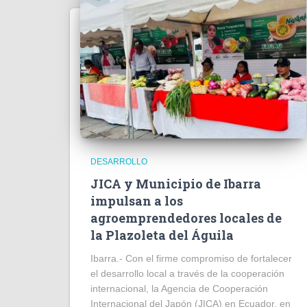
DESARROLLO
JICA y Municipio de Ibarra
impulsan a los
agroemprendedores locales de
la Plazoleta del Águila
Ibarra.- Con el firme compromiso de fortalecer
el desarrollo local a través de la cooperación
internacional, la Agencia de Cooperación
Internacional del Japón (JICA) en Ecuador, en