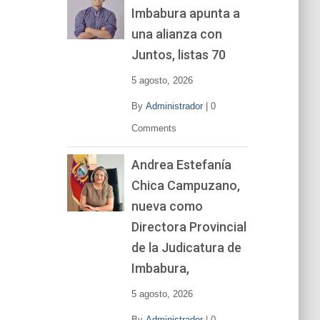
Imbabura apunta a
e
v
una alianza con
í
Juntos, listas 70
d
e
5 agosto, 2026
o
By
Administrador
|
0
Comments
Andrea Estefanía
Chica Campuzano,
nueva como
Directora Provincial
de la Judicatura de
Imbabura,
5 agosto, 2026
By
Administrador
|
0