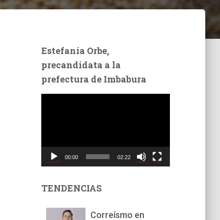
Estefanía Orbe,
precandidata a la
prefectura de Imbabura
R
e
p
r
o
d
00:00
02:22
u
c
t
TENDENCIAS
o
r
Correísmo en
d