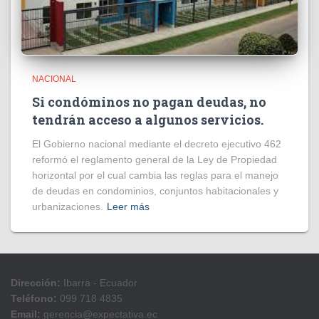
NACIONAL
Si condóminos no pagan deudas, no
tendrán acceso a algunos servicios.
El Gobierno nacional mediante el decreto ejecutivo 462
reformó el reglamento general de la Ley de Propiedad
horizontal por el cual cambia las reglas para el manejo
de deudas en condominios, conjuntos habitacionales y
urbanizaciones.
Leer más
Dirección:
Ibarra - Ecuador
Teléfono:
099 718 4835
Email:
gerencia@expectativa.ec