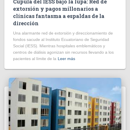
Cúpula del IESS bajo la lupa: Red de
extorsión y pagos millonarios a
clínicas fantasma a espaldas de la
dirección
​Una alarmante red de extorsión y direccionamiento de
fondos sacude al Instituto Ecuatoriano de Seguridad
Social (IESS). Mientras hospitales emblemáticos y
centros de diálisis agonizan sin recursos llevando a los
pacientes al límite de la
Leer más