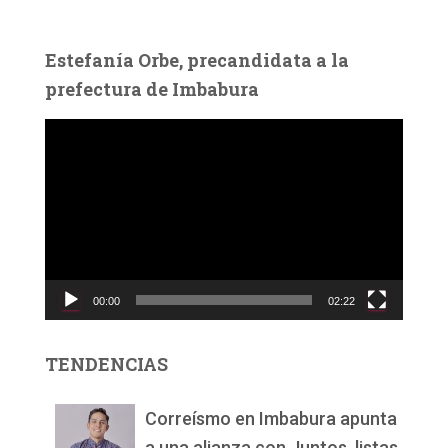
Estefanía Orbe, precandidata a la
prefectura de Imbabura
R
e
p
r
o
d
u
c
00:00
02:22
t
o
r
TENDENCIAS
d
e
v
Correísmo en Imbabura apunta
í
a una alianza con Juntos, listas