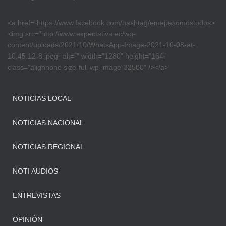
<a href=”https://www.facebook.com/hashtag/emapasomostodos>
<img src=”http://www.expectativa.ec/wp-
content/uploads/2021/10/WhatsApp-Image-2021-10-08-at-
10.45.12-8.jpeg” alt=”” width=”1280″ height=”164″
class=”alignnone size-full wp-image-32500″ /></a>
NOTICIAS LOCAL
NOTICIAS NACIONAL
NOTICIAS REGIONAL
NOTI AUDIOS
ENTREVISTAS
OPINIÓN