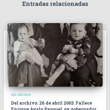
e
Entradas relacionadas
o
DEL ARCHIVO
Del archivo: 26 de abril 2003. Fallece
Enrique Ayala Pasquel, ex gobernador