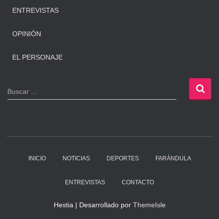
ENTREVISTAS
OPINIÓN
EL PERSONAJE
B
Buscar …
u
s
c
a
r
:
INICIO
NOTICIAS
DEPORTES
FARÁNDULA
ENTREVISTAS
CONTACTO
Hestia | Desarrollado por
ThemeIsle