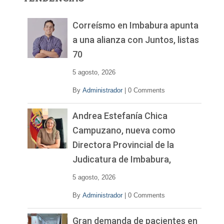
d
e
v
Correísmo en Imbabura apunta
í
a una alianza con Juntos, listas
d
70
e
o
5 agosto, 2026
By
Administrador
|
0 Comments
Andrea Estefanía Chica
Campuzano, nueva como
Directora Provincial de la
Judicatura de Imbabura,
5 agosto, 2026
By
Administrador
|
0 Comments
Gran demanda de pacientes en