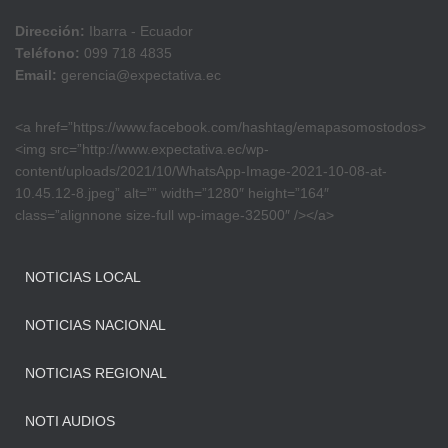
Dirección:
Ibarra - Ecuador
Teléfono:
099 718 4835
Email:
gerencia@expectativa.ec
<a href=”https://www.facebook.com/hashtag/emapasomostodos>
<img src=”http://www.expectativa.ec/wp-
content/uploads/2021/10/WhatsApp-Image-2021-10-08-at-
10.45.12-8.jpeg” alt=”” width=”1280″ height=”164″
class=”alignnone size-full wp-image-32500″ /></a>
NOTICIAS LOCAL
NOTICIAS NACIONAL
NOTICIAS REGIONAL
NOTI AUDIOS