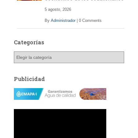
5 agosto, 2026
By
Administrador
|
0 Comments
Categorías
C
a
t
e
Publicidad
g
o
r
í
a
s