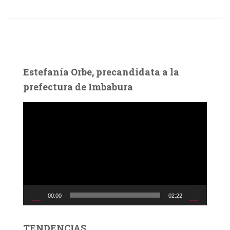
Estefanía Orbe, precandidata a la
prefectura de Imbabura
R
e
p
r
o
d
u
c
00:00
02:22
t
o
r
TENDENCIAS