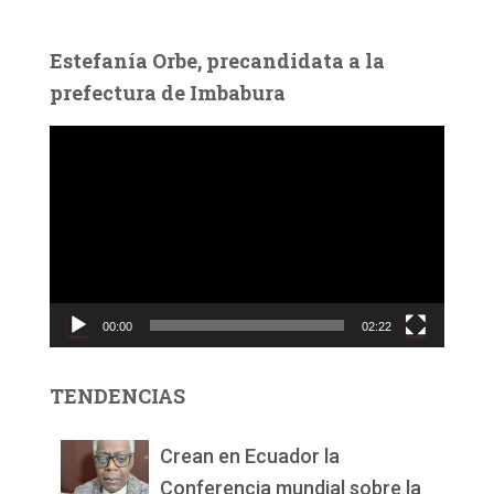
Estefanía Orbe, precandidata a la
prefectura de Imbabura
R
e
p
r
o
d
u
c
00:00
02:22
t
o
r
TENDENCIAS
d
e
v
Crean en Ecuador la
í
Conferencia mundial sobre la