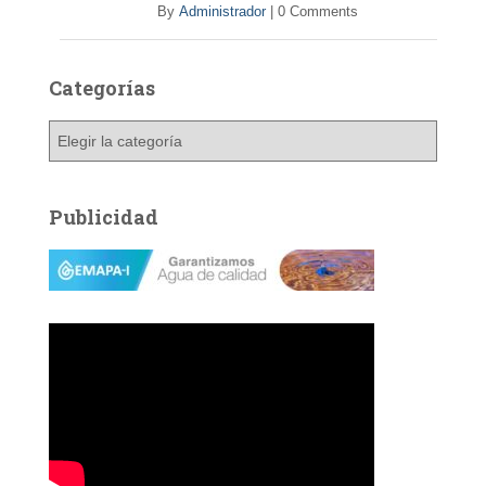
By
Administrador
|
0 Comments
Categorías
C
a
t
e
Publicidad
g
o
r
í
a
s