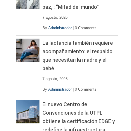
d
paz, : “Mitad del mundo”
e
o
7 agosto, 2026
By
Administrador
|
0 Comments
La lactancia también requiere
acompañamiento: el respaldo
que necesitan la madre y el
bebé
7 agosto, 2026
By
Administrador
|
0 Comments
El nuevo Centro de
Convenciones de la UTPL
obtiene la certificación EDGE y
redefine la infraestructura