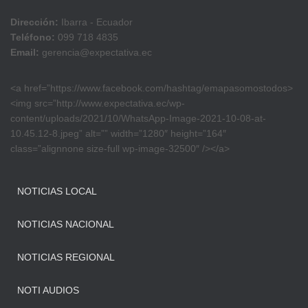
Dirección:
Ibarra - Ecuador
Teléfono:
099 718 4835
Email:
gerencia@expectativa.ec
<a href=”https://www.facebook.com/hashtag/emapasomostodos>
<img src=”http://www.expectativa.ec/wp-
content/uploads/2021/10/WhatsApp-Image-2021-10-08-at-
10.45.12-8.jpeg” alt=”” width=”1280″ height=”164″
class=”alignnone size-full wp-image-32500″ /></a>
NOTICIAS LOCAL
NOTICIAS NACIONAL
NOTICIAS REGIONAL
NOTI AUDIOS