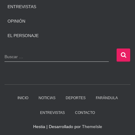
ENTREVISTAS
OPINIÓN
EL PERSONAJE
B
Buscar …
u
s
c
a
r
:
INICIO
NOTICIAS
DEPORTES
FARÁNDULA
ENTREVISTAS
CONTACTO
Hestia | Desarrollado por
ThemeIsle