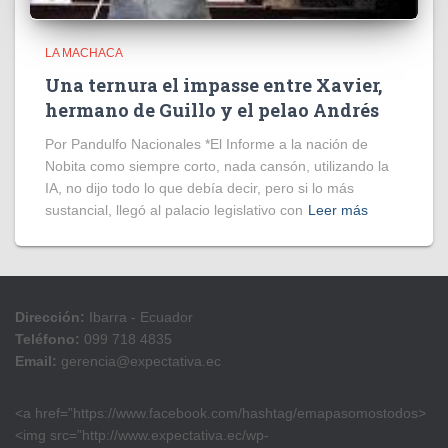
LA MACHACA
Una ternura el impasse entre Xavier,
hermano de Guillo y el pelao Andrés
Por Pandulfo Nacionales *El Informe a la nación de
Nobita como siempre corto, nada cansón, utilizando la
IA, no dijo todo lo que debía decir, pero si lo más
sustancial, llegó al palacio legislativo con
Leer más
Dirección:
Ibarra - Ecuador
Teléfono:
099 718 4835
Email:
gerencia@expectativa.ec
<a href=”https://www.facebook.com/hashtag/emapasomostodos>
<img src=”http://www.expectativa.ec/wp-