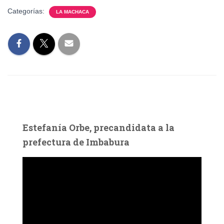
Categorías:
LA MACHACA
Estefanía Orbe, precandidata a la
prefectura de Imbabura
R
e
p
r
o
d