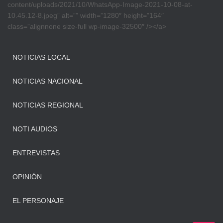
content/uploads/2021/10/WhatsApp-Image-2021-10-08-at-
10.45.12-8.jpeg” alt=”” width=”1280″ height=”164″
class=”alignnone size-full wp-image-32500″ /></a>
NOTICIAS LOCAL
NOTICIAS NACIONAL
NOTICIAS REGIONAL
NOTI AUDIOS
ENTREVISTAS
OPINIÓN
EL PERSONAJE