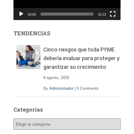
u
c
00:00
02:22
t
o
r
TENDENCIAS
d
e
v
Cinco riesgos que toda PYME
í
debería evaluar para proteger y
d
garantizar su crecimiento
e
o
8 agosto, 2026
By
Administrador
|
0 Comments
Categorías
C
a