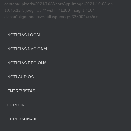
content/uploads/2021/10/WhatsApp-Image-2021-10-08-at-
10.45.12-8.jpeg” alt=”” width=”1280″ height=”164″
class=”alignnone size-full wp-image-32500″ /></a>
NOTICIAS LOCAL
NOTICIAS NACIONAL
NOTICIAS REGIONAL
NOTI AUDIOS
ENTREVISTAS
OPINIÓN
EL PERSONAJE