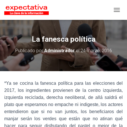
CAMB
La fanesca política
Publicado por
Administrador
el
24 marzo, 2016
*Ya se cocina la fanesca política para las elecciones del
2017, los ingredientes provienen de la centro izquierda,
izquierda reciclada, derecha neoliberal, de allá saldrá el
plato que esperamos no empache ni indigeste, los actores
entendieron que si no van juntos, los beneficiaros del
manjar serán los verdes que están que no atinan qué
hacer para seguir disfrutando del pastel o mejor de la