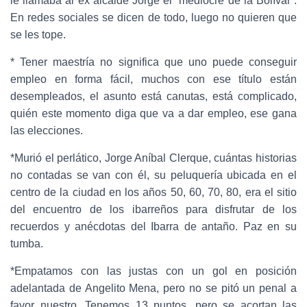
le llamaba al ex alcalde Jorge el “mediocre de la Bolívar”.
En redes sociales se dicen de todo, luego no quieren que
se les tope.
* Tener maestría no significa que uno puede conseguir
empleo en forma fácil, muchos con ese título están
desempleados, el asunto está canutas, está complicado,
quién este momento diga que va a dar empleo, ese gana
las elecciones.
*Murió el perlático, Jorge Aníbal Clerque, cuántas historias
no contadas se van con él, su peluquería ubicada en el
centro de la ciudad en los años 50, 60, 70, 80, era el sitio
del encuentro de los ibarreños para disfrutar de los
recuerdos y anécdotas del Ibarra de antaño. Paz en su
tumba.
*Empatamos con las justas con un gol en posición
adelantada de Angelito Mena, pero no se pitó un penal a
favor nuestro. Tenemos 13 puntos, pero se acortan las