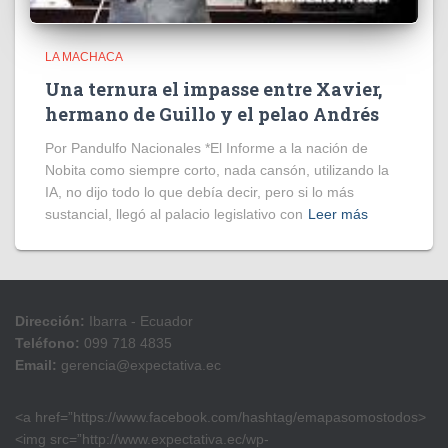
LA MACHACA
Una ternura el impasse entre Xavier,
hermano de Guillo y el pelao Andrés
Por Pandulfo Nacionales *El Informe a la nación de
Nobita como siempre corto, nada cansón, utilizando la
IA, no dijo todo lo que debía decir, pero si lo más
sustancial, llegó al palacio legislativo con
Leer más
Dirección:
Ibarra - Ecuador
Teléfono:
099 718 4835
Email:
gerencia@expectativa.ec
<a href=”https://www.facebook.com/hashtag/emapasomostodos>
<img src=”http://www.expectativa.ec/wp-