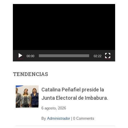
R
e
p
r
o
d
u
c
00:00
02:22
t
o
r
TENDENCIAS
d
e
v
Catalina Peñafiel preside la
í
Junta Electoral de Imbabura.
d
e
6 agosto, 2026
o
By
Administrador
|
0 Comments