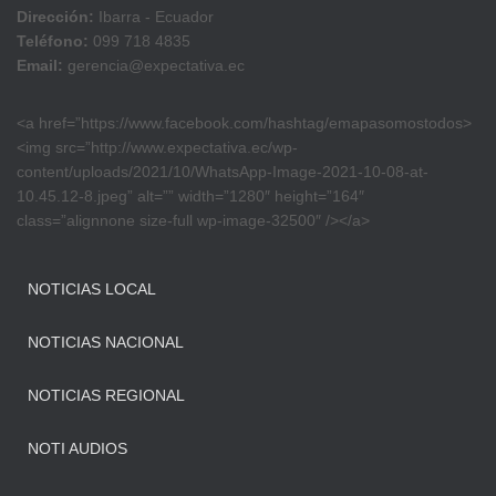
Dirección:
Ibarra - Ecuador
Teléfono:
099 718 4835
Email:
gerencia@expectativa.ec
<a href=”https://www.facebook.com/hashtag/emapasomostodos>
<img src=”http://www.expectativa.ec/wp-
content/uploads/2021/10/WhatsApp-Image-2021-10-08-at-
10.45.12-8.jpeg” alt=”” width=”1280″ height=”164″
class=”alignnone size-full wp-image-32500″ /></a>
NOTICIAS LOCAL
NOTICIAS NACIONAL
NOTICIAS REGIONAL
NOTI AUDIOS