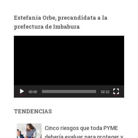
Estefanía Orbe, precandidata a la
prefectura de Imbabura
R
e
p
r
o
d
u
c
00:00
02:22
t
o
r
TENDENCIAS
d
e
v
Cinco riesgos que toda PYME
í
debería evaluar para proteger y