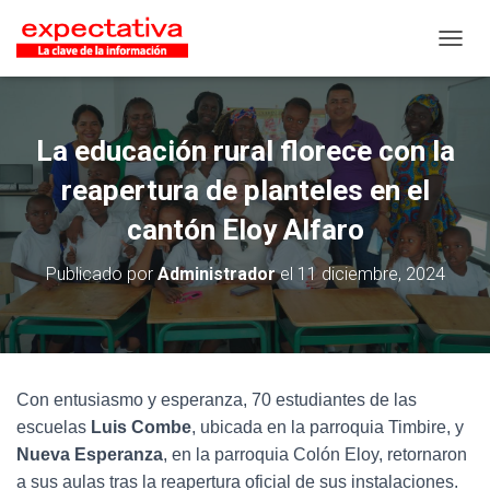
CAMB
La educación rural florece con la
reapertura de planteles en el
cantón Eloy Alfaro
Publicado por
Administrador
el
11 diciembre, 2024
Con entusiasmo y esperanza, 70 estudiantes de las
escuelas
Luis Combe
, ubicada en la parroquia Timbire, y
Nueva Esperanza
, en la parroquia Colón Eloy, retornaron
a sus aulas tras la reapertura oficial de sus instalaciones.