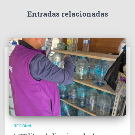
d
e
Entradas relacionadas
o
REGIONAL