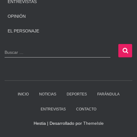
ENTREVISTAS
OPINIÓN
EL PERSONAJE
B
Buscar …
u
s
c
a
r
:
INICIO
NOTICIAS
DEPORTES
FARÁNDULA
ENTREVISTAS
CONTACTO
Hestia | Desarrollado por
ThemeIsle