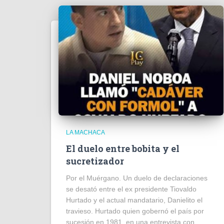
LA MACHACA
El duelo entre bobita y el
sucretizador
Por el Muérgano. Un duelo de declaraciones
se desató entre el ex presidente Tiovaldo
Hurtado y el actual mandatario, Danielito el
travieso. Hurtado quien gobernó el país por
sucesión en 1981, en una entrevista con