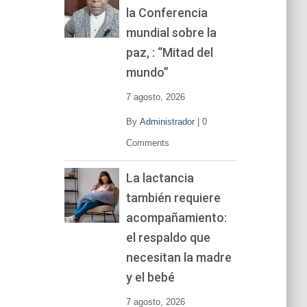
la Conferencia
e
v
mundial sobre la
í
paz, : “Mitad del
d
mundo”
e
o
7 agosto, 2026
By
Administrador
|
0
Comments
La lactancia
también requiere
acompañamiento:
el respaldo que
necesitan la madre
y el bebé
7 agosto, 2026