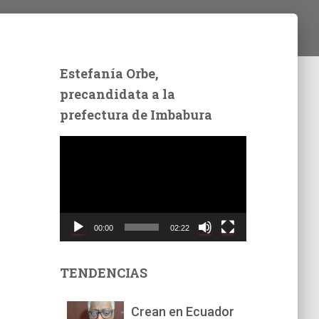
Estefanía Orbe,
precandidata a la
prefectura de Imbabura
R
e
p
r
o
d
00:00
02:22
u
c
t
TENDENCIAS
o
r
Crean en Ecuador
d