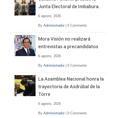
í
Junta Electoral de Imbabura.
d
e
6 agosto, 2026
o
By
Administrador
|
0 Comments
Mora Visión no realizará
entrevistas a precandidatos
6 agosto, 2026
By
Administrador
|
0 Comments
La Asamblea Nacional honra la
trayectoria de Asdrúbal de la
Torre
6 agosto, 2026
By
Administrador
|
0 Comments