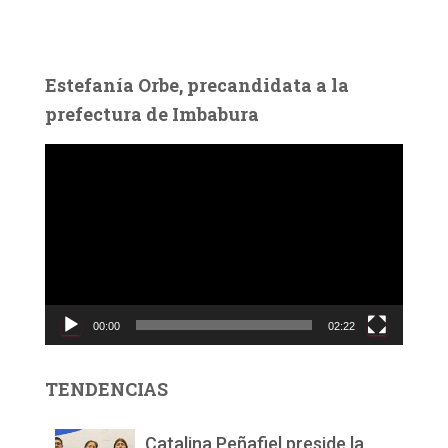
Estefanía Orbe, precandidata a la
prefectura de Imbabura
R
e
p
r
o
d
u
c
00:00
02:22
t
o
r
TENDENCIAS
d
e
v
Catalina Peñafiel preside la