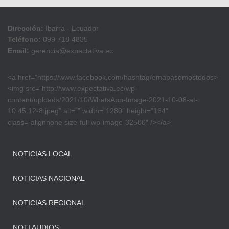
Dirección:
Ibarra - Ecuador
Teléfono:
099 718 4835
Email:
gerencia@expectativa.ec
<a href=”https://www.facebook.com/hashtag/emapasomostodos>
<img src=”http://www.expectativa.ec/wp-
content/uploads/2021/10/WhatsApp-Image-2021-10-08-at-
10.45.12-8.jpeg” alt=”” width=”1280″ height=”164″
class=”alignnone size-full wp-image-32500″ /></a>
NOTICIAS LOCAL
NOTICIAS NACIONAL
NOTICIAS REGIONAL
NOTI AUDIOS