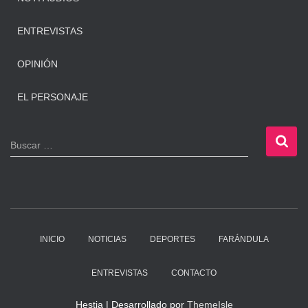
ENTREVISTAS
OPINIÓN
EL PERSONAJE
B
Buscar …
u
s
c
a
r
:
INICIO
NOTICIAS
DEPORTES
FARÁNDULA
ENTREVISTAS
CONTACTO
Hestia | Desarrollado por
ThemeIsle