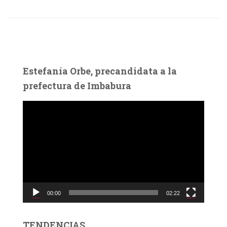
Estefanía Orbe, precandidata a la
prefectura de Imbabura
R
e
p
r
o
d
u
c
00:00
02:22
t
o
r
TENDENCIAS