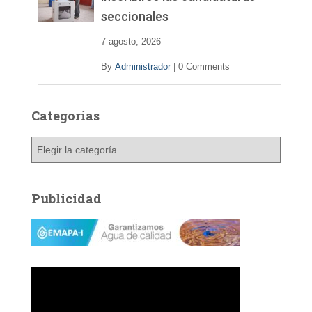
seccionales
7 agosto, 2026
By
Administrador
|
0 Comments
Categorías
C
a
t
e
Publicidad
g
o
r
í
a
s