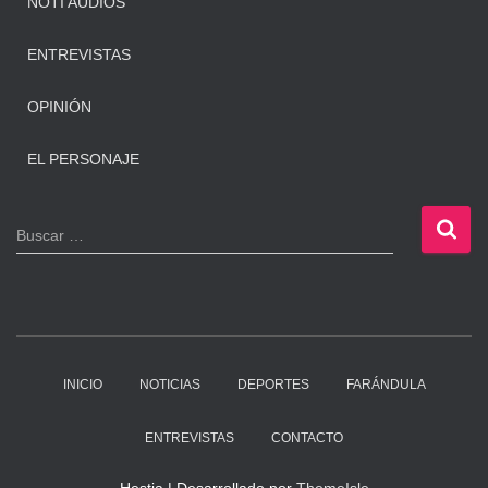
NOTI AUDIOS
ENTREVISTAS
OPINIÓN
EL PERSONAJE
B
Buscar …
u
s
c
a
r
:
INICIO
NOTICIAS
DEPORTES
FARÁNDULA
ENTREVISTAS
CONTACTO