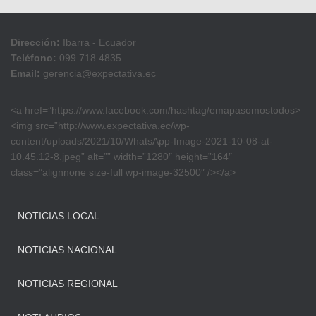
Dirección:
Ibarra - Ecuador
Teléfono:
099 718 4835
Email:
gerencia@expectativa.ec
<a href=”https://www.facebook.com/hashtag/emapasomostodos>
<img src=”http://www.expectativa.ec/wp-
content/uploads/2021/10/WhatsApp-Image-2021-10-08-at-
10.45.12-8.jpeg” alt=”” width=”1280″ height=”164″
class=”alignnone size-full wp-image-32500″ /></a>
NOTICIAS LOCAL
NOTICIAS NACIONAL
NOTICIAS REGIONAL