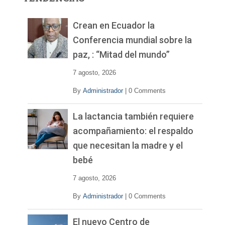
d
e
v
Crean en Ecuador la
í
Conferencia mundial sobre la
d
paz, : “Mitad del mundo”
e
o
7 agosto, 2026
By
Administrador
|
0 Comments
La lactancia también requiere
acompañamiento: el respaldo
que necesitan la madre y el
bebé
7 agosto, 2026
By
Administrador
|
0 Comments
El nuevo Centro de