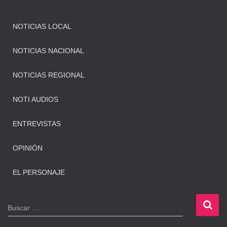
NOTICIAS LOCAL
NOTICIAS NACIONAL
NOTICIAS REGIONAL
NOTI AUDIOS
ENTREVISTAS
OPINIÓN
EL PERSONAJE
B
Buscar …
u
s