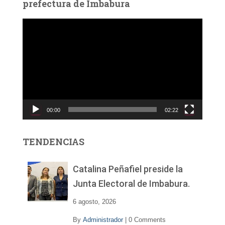
prefectura de Imbabura
R
e
p
r
o
d
u
c
00:00
02:22
t
o
r
TENDENCIAS
d
e
v
Catalina Peñafiel preside la
í
Junta Electoral de Imbabura.
d
e
6 agosto, 2026
o
By
Administrador
|
0 Comments