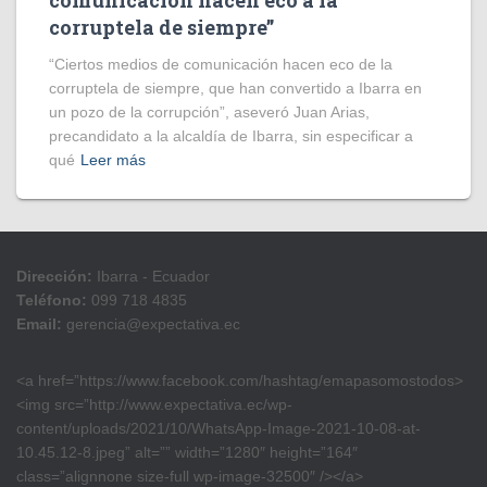
comunicación hacen eco a la
corruptela de siempre”
“Ciertos medios de comunicación hacen eco de la
corruptela de siempre, que han convertido a Ibarra en
un pozo de la corrupción”, aseveró Juan Arias,
precandidato a la alcaldía de Ibarra, sin especificar a
qué
Leer más
Dirección:
Ibarra - Ecuador
Teléfono:
099 718 4835
Email:
gerencia@expectativa.ec
<a href=”https://www.facebook.com/hashtag/emapasomostodos>
<img src=”http://www.expectativa.ec/wp-
content/uploads/2021/10/WhatsApp-Image-2021-10-08-at-
10.45.12-8.jpeg” alt=”” width=”1280″ height=”164″
class=”alignnone size-full wp-image-32500″ /></a>