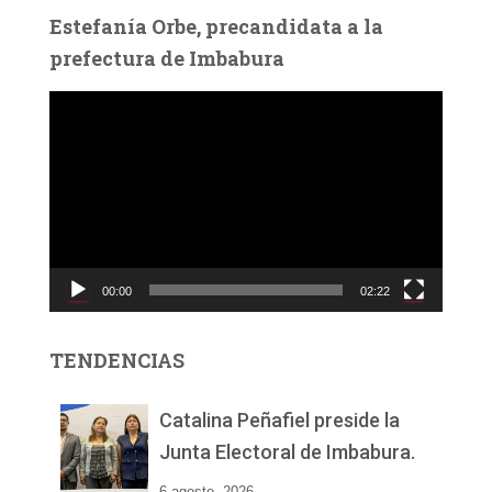
Estefanía Orbe, precandidata a la
prefectura de Imbabura
R
e
p
r
o
d
u
c
00:00
02:22
t
o
r
TENDENCIAS
d
e
v
Catalina Peñafiel preside la
í
Junta Electoral de Imbabura.
d
e
6 agosto, 2026