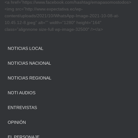
<a href=”https://www.facebook.com/hashtag/emapasomostodos>
<img src=”http://www.expectativa.ec/wp-
content/uploads/2021/10/WhatsApp-Image-2021-10-08-at-
10.45.12-8.jpeg” alt=”” width=”1280″ height=”164″
class=”alignnone size-full wp-image-32500″ /></a>
NOTICIAS LOCAL
NOTICIAS NACIONAL
NOTICIAS REGIONAL
NOTI AUDIOS
ENTREVISTAS
OPINIÓN
EL PERSONAJE