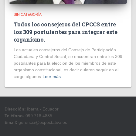
SIN CATEGORÍA
Todos los consejeros del CPCCS entre
los 309 postulantes para integrar este
organismo.
Los actuales consejeros del Consejo de Participación
Ciudadana y Control Social, se encuentran entre los 309
postulantes para la elección de los miembros de este
organismo constitucional, es decir quieren seguir en el
cargo algunos
Leer más
Dirección:
Ibarra - Ecuador
Teléfono:
099 718 4835
Email:
gerencia@expectativa.ec