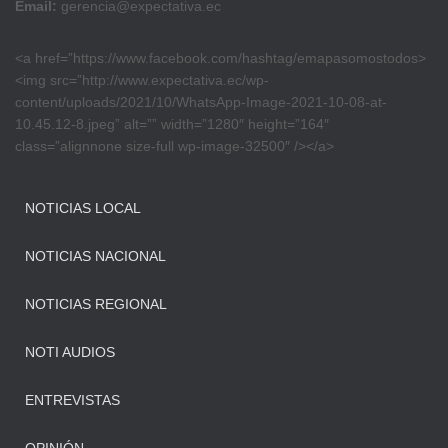
Email:
gerencia@expectativa.ec
<a href=”https://www.facebook.com/hashtag/emapasomostodos>
<img src=”http://www.expectativa.ec/wp-
content/uploads/2021/10/WhatsApp-Image-2021-10-08-at-
10.45.12-8.jpeg” alt=”” width=”1280″ height=”164″
class=”alignnone size-full wp-image-32500″ /></a>
NOTICIAS LOCAL
NOTICIAS NACIONAL
NOTICIAS REGIONAL
NOTI AUDIOS
ENTREVISTAS