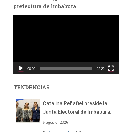
prefectura de Imbabura
R
e
p
r
o
d
u
c
00:00
02:22
t
o
r
TENDENCIAS
d
e
v
Catalina Peñafiel preside la
í
Junta Electoral de Imbabura.
d
e
6 agosto, 2026
o