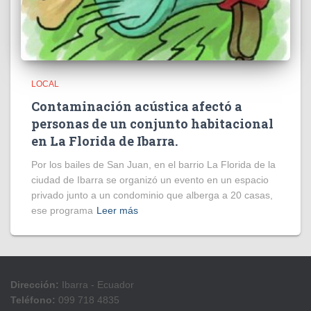
LOCAL
Contaminación acústica afectó a
personas de un conjunto habitacional
en La Florida de Ibarra.
Por los bailes de San Juan, en el barrio La Florida de la
ciudad de Ibarra se organizó un evento en un espacio
privado junto a un condominio que alberga a 20 casas,
ese programa
Leer más
Dirección:
Ibarra - Ecuador
Teléfono:
099 718 4835