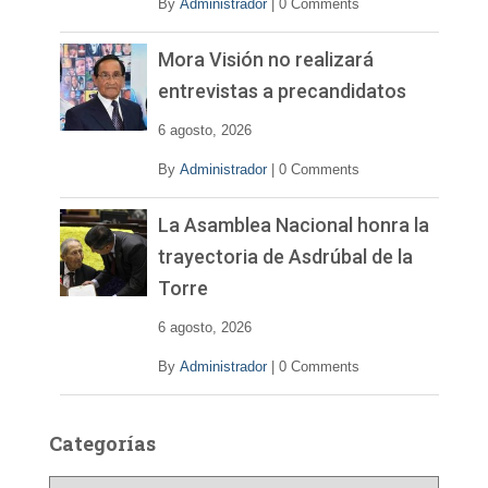
By
Administrador
|
0 Comments
Mora Visión no realizará
entrevistas a precandidatos
6 agosto, 2026
By
Administrador
|
0 Comments
La Asamblea Nacional honra la
trayectoria de Asdrúbal de la
Torre
6 agosto, 2026
By
Administrador
|
0 Comments
Categorías
C