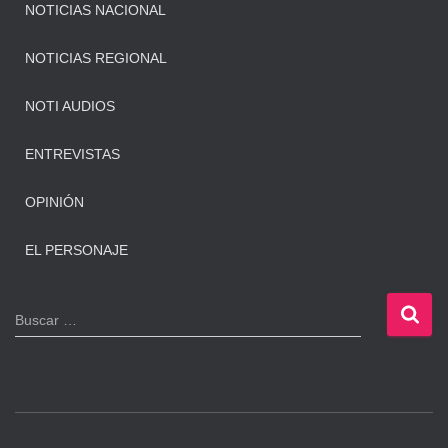
NOTICIAS NACIONAL
NOTICIAS REGIONAL
NOTI AUDIOS
ENTREVISTAS
OPINIÓN
EL PERSONAJE
B
Buscar …
u
s
c
a
r
: