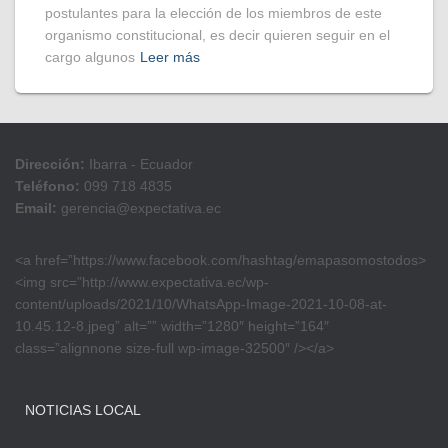
postulantes para la elección de los miembros de este
organismo constitucional, es decir quieren seguir en el
cargo algunos
Leer más
Dirección:
Ibarra - Ecuador
Teléfono:
099 718 4835
Email:
gerencia@expectativa.ec
<a href=”https://www.facebook.com/hashtag/emapasomostodos>
<img src=”http://www.expectativa.ec/wp-
content/uploads/2021/10/WhatsApp-Image-2021-10-08-at-
10.45.12-8.jpeg” alt=”” width=”1280″ height=”164″
class=”alignnone size-full wp-image-32500″ /></a>
NOTICIAS LOCAL