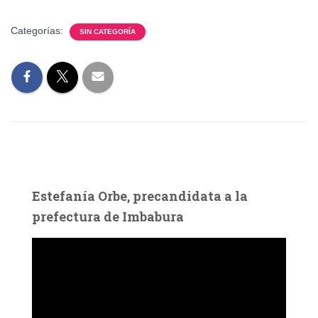
Categorías:
SIN CATEGORÍA
Estefanía Orbe, precandidata a la
prefectura de Imbabura
R
e
p
r
o