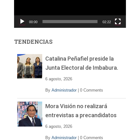
d
u
c
00:00
02:22
t
o
r
TENDENCIAS
d
e
v
Catalina Peñafiel preside la
í
Junta Electoral de Imbabura.
d
e
6 agosto, 2026
o
By
Administrador
|
0 Comments
Mora Visión no realizará
entrevistas a precandidatos
6 agosto, 2026
By
Administrador
|
0 Comments