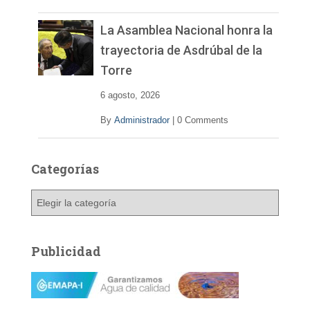
La Asamblea Nacional honra la
trayectoria de Asdrúbal de la
Torre
6 agosto, 2026
By
Administrador
|
0 Comments
Categorías
C
a
t
e
Publicidad
g
o
r
í