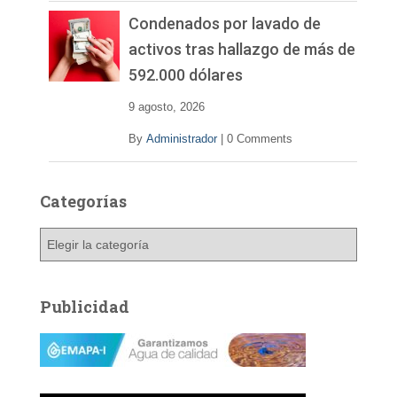
Condenados por lavado de
activos tras hallazgo de más de
592.000 dólares
9 agosto, 2026
By
Administrador
|
0 Comments
Categorías
C
a
t
e
Publicidad
g
o
r
í
a