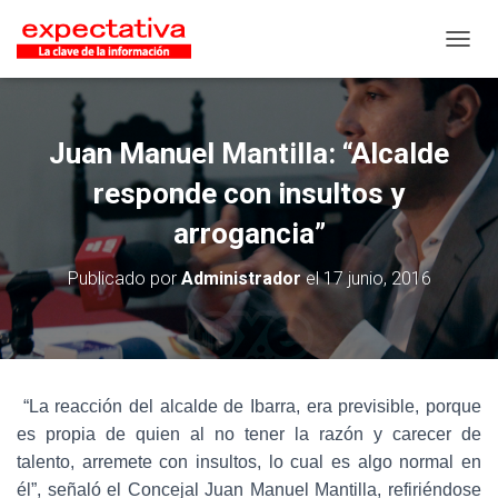
CAMB
Juan Manuel Mantilla: “Alcalde
responde con insultos y
arrogancia”
Publicado por
Administrador
el
17 junio, 2016
“La reacción del alcalde de Ibarra, era previsible, porque
es propia de quien al no tener la razón y carecer de
talento, arremete con insultos, lo cual es algo normal en
él”, señaló el Concejal Juan Manuel Mantilla, refiriéndose