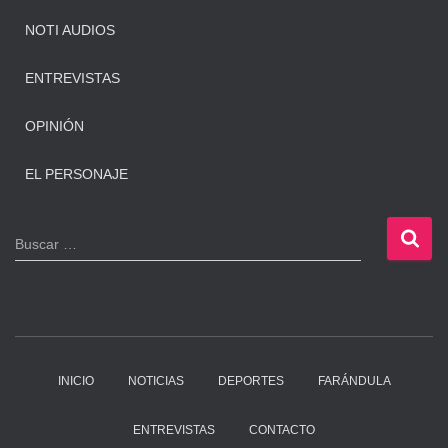
NOTI AUDIOS
ENTREVISTAS
OPINIÓN
EL PERSONAJE
B
Buscar …
u
s
c
a
r
:
INICIO
NOTICIAS
DEPORTES
FARÁNDULA
ENTREVISTAS
CONTACTO