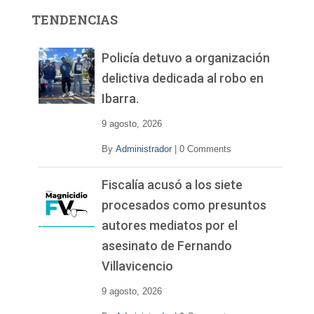
r
TENDENCIAS
d
e
v
Policía detuvo a organización
í
delictiva dedicada al robo en
d
Ibarra.
e
o
9 agosto, 2026
By
Administrador
|
0 Comments
Fiscalía acusó a los siete
procesados como presuntos
autores mediatos por el
asesinato de Fernando
Villavicencio
9 agosto, 2026