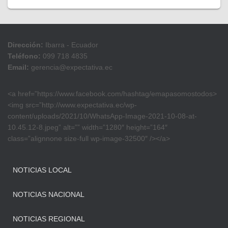
Dirección:
Ibarra - Ecuador
Teléfono:
099 718 4835
Email:
gerencia@expectativa.ec
<a href=”https://www.facebook.com/hashtag/emapasomostodos>
<img src=”http://www.expectativa.ec/wp-
content/uploads/2021/10/WhatsApp-Image-2021-10-08-at-
10.45.12-8.jpeg” alt=”” width=”1280″ height=”164″
class=”alignnone size-full wp-image-32500″ /></a>
NOTICIAS LOCAL
NOTICIAS NACIONAL
NOTICIAS REGIONAL