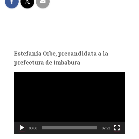
Estefanía Orbe, precandidata a la
prefectura de Imbabura
R
e
p
r
o
d
u
c
00:00
02:22
t
o