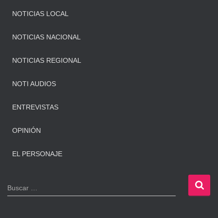
NOTICIAS LOCAL
NOTICIAS NACIONAL
NOTICIAS REGIONAL
NOTI AUDIOS
ENTREVISTAS
OPINIÓN
EL PERSONAJE
B
Buscar …
u
s
c