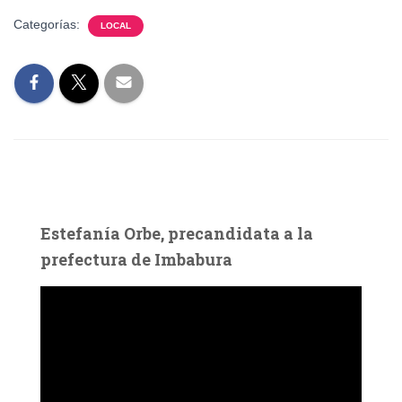
Categorías:
LOCAL
Estefanía Orbe, precandidata a la
prefectura de Imbabura
R
e
p
r
o
d