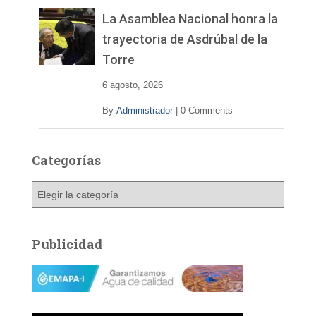
La Asamblea Nacional honra la
trayectoria de Asdrúbal de la
Torre
6 agosto, 2026
By
Administrador
|
0 Comments
Categorías
C
a
t
e
Publicidad
g
o
r
í
a