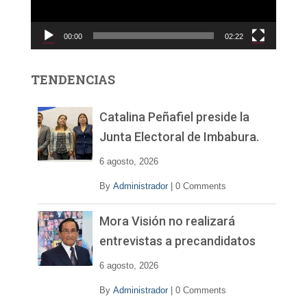
u
c
00:00
02:22
t
o
r
TENDENCIAS
d
e
v
Catalina Peñafiel preside la
í
Junta Electoral de Imbabura.
d
e
6 agosto, 2026
o
By
Administrador
|
0 Comments
Mora Visión no realizará
entrevistas a precandidatos
6 agosto, 2026
By
Administrador
|
0 Comments