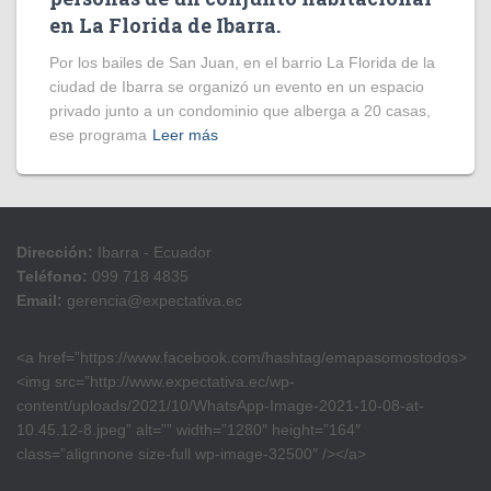
en La Florida de Ibarra.
Por los bailes de San Juan, en el barrio La Florida de la
ciudad de Ibarra se organizó un evento en un espacio
privado junto a un condominio que alberga a 20 casas,
ese programa
Leer más
Dirección:
Ibarra - Ecuador
Teléfono:
099 718 4835
Email:
gerencia@expectativa.ec
<a href=”https://www.facebook.com/hashtag/emapasomostodos>
<img src=”http://www.expectativa.ec/wp-
content/uploads/2021/10/WhatsApp-Image-2021-10-08-at-
10.45.12-8.jpeg” alt=”” width=”1280″ height=”164″
class=”alignnone size-full wp-image-32500″ /></a>