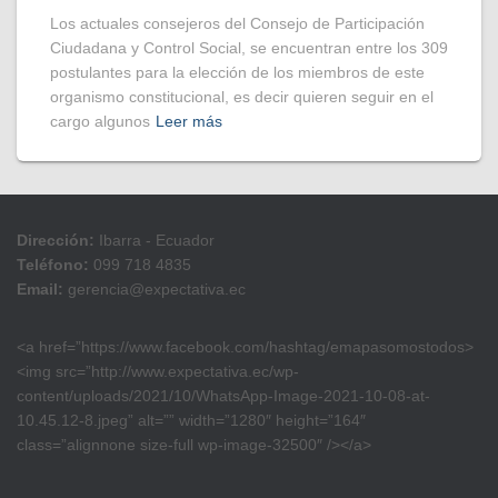
Los actuales consejeros del Consejo de Participación
Ciudadana y Control Social, se encuentran entre los 309
postulantes para la elección de los miembros de este
organismo constitucional, es decir quieren seguir en el
cargo algunos
Leer más
Dirección:
Ibarra - Ecuador
Teléfono:
099 718 4835
Email:
gerencia@expectativa.ec
<a href=”https://www.facebook.com/hashtag/emapasomostodos>
<img src=”http://www.expectativa.ec/wp-
content/uploads/2021/10/WhatsApp-Image-2021-10-08-at-
10.45.12-8.jpeg” alt=”” width=”1280″ height=”164″
class=”alignnone size-full wp-image-32500″ /></a>