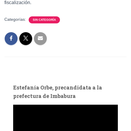
fiscalización.
Categorías:
SIN CATEGORÍA
Estefanía Orbe, precandidata a la
prefectura de Imbabura
R
e
p
r