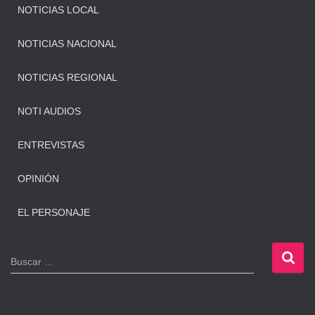
NOTICIAS LOCAL
NOTICIAS NACIONAL
NOTICIAS REGIONAL
NOTI AUDIOS
ENTREVISTAS
OPINIÓN
EL PERSONAJE
B
Buscar …
u
s
c