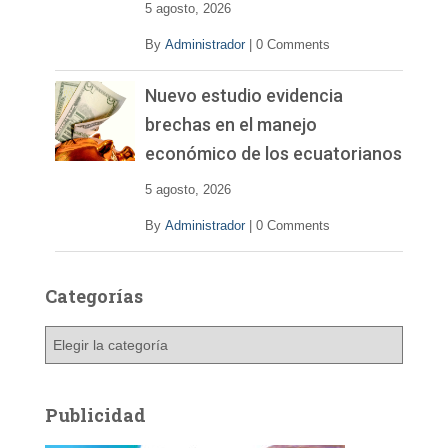
5 agosto, 2026
By
Administrador
|
0 Comments
Nuevo estudio evidencia
brechas en el manejo
económico de los ecuatorianos
5 agosto, 2026
By
Administrador
|
0 Comments
Categorías
C
a
t
e
Publicidad
g
o