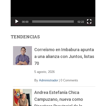
o
d
u
c
00:00
02:22
t
o
r
TENDENCIAS
d
e
v
Correísmo en Imbabura apunta
í
a una alianza con Juntos, listas
d
70
e
o
5 agosto, 2026
By
Administrador
|
0 Comments
Andrea Estefanía Chica
Campuzano, nueva como