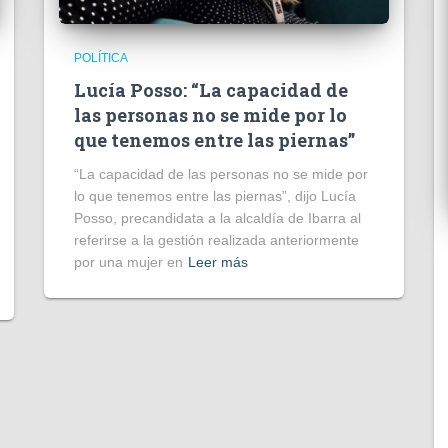
POLÍTICA
Lucía Posso: “La capacidad de
las personas no se mide por lo
que tenemos entre las piernas”
“La capacidad de las personas no se mide por
lo que tenemos entre las piernas”, dijo Lucía
Posso, precandidata a la alcaldía de Ibarra al
referirse a la gestión realizada anteriormente
por una mujer en
Leer más