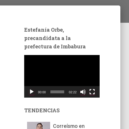
Estefanía Orbe,
precandidata a la
prefectura de Imbabura
R
e
p
r
o
d
00:00
02:22
u
c
t
TENDENCIAS
o
r
Correísmo en
d