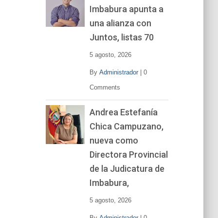
Imbabura apunta a
e
v
una alianza con
í
Juntos, listas 70
d
e
5 agosto, 2026
o
By
Administrador
|
0
Comments
Andrea Estefanía
Chica Campuzano,
nueva como
Directora Provincial
de la Judicatura de
Imbabura,
5 agosto, 2026
By
Administrador
|
0