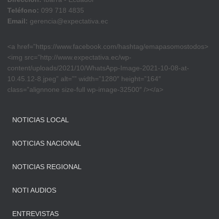
Teléfono:
099 718 4835
Email:
gerencia@expectativa.ec
<a href=”https://www.facebook.com/hashtag/emapasomostodos>
<img src=”http://www.expectativa.ec/wp-
content/uploads/2021/10/WhatsApp-Image-2021-10-08-at-
10.45.12-8.jpeg” alt=”” width=”1280″ height=”164″
class=”alignnone size-full wp-image-32500″ /></a>
NOTICIAS LOCAL
NOTICIAS NACIONAL
NOTICIAS REGIONAL
NOTI AUDIOS
ENTREVISTAS