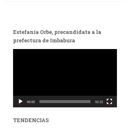
Estefanía Orbe, precandidata a la
prefectura de Imbabura
R
e
p
r
o
d
u
c
00:00
02:22
t
o
r
TENDENCIAS
d
e