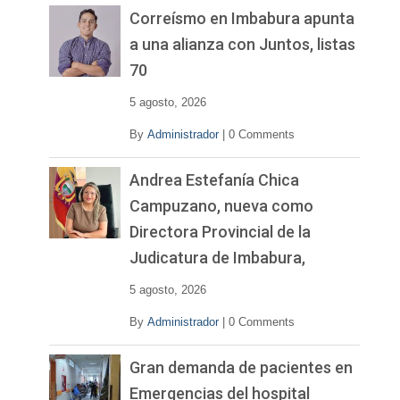
v
Correísmo en Imbabura apunta
í
a una alianza con Juntos, listas
d
70
e
o
5 agosto, 2026
By
Administrador
|
0 Comments
Andrea Estefanía Chica
Campuzano, nueva como
Directora Provincial de la
Judicatura de Imbabura,
5 agosto, 2026
By
Administrador
|
0 Comments
Gran demanda de pacientes en
Emergencias del hospital