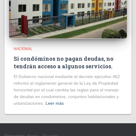
NACIONAL
Si condóminos no pagan deudas, no
tendrán acceso a algunos servicios.
El Gobierno nacional mediante el decreto ejecutivo 462
reformó el reglamento general de la Ley de Propiedad
horizontal por el cual cambia las reglas para el manejo
de deudas en condominios, conjuntos habitacionales y
urbanizaciones.
Leer más
Dirección:
Ibarra - Ecuador