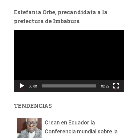
Estefanía Orbe, precandidata a la
prefectura de Imbabura
R
e
p
r
o
d
u
c
00:00
02:22
t
o
r
TENDENCIAS
d
e
v
Crean en Ecuador la
í
Conferencia mundial sobre la
d