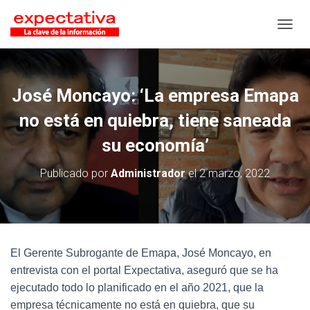
CAMB
José Moncayo: ‘La empresa Emapa
no está en quiebra, tiene saneada
su economía’
Publicado por
Administrador
el
2 marzo, 2022
El Gerente Subrogante de Emapa, José Moncayo, en
entrevista con el portal Expectativa, aseguró que se ha
ejecutado todo lo planificado en el año 2021, que la
empresa técnicamente no está en quiebra, que su