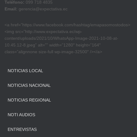
Teléfono:
099 718 4835
Email:
gerencia@expectativa.ec
<a href=”https://www.facebook.com/hashtag/emapasomostodos>
<img src=”http://www.expectativa.ec/wp-
content/uploads/2021/10/WhatsApp-Image-2021-10-08-at-
10.45.12-8.jpeg” alt=”” width=”1280″ height=”164″
class=”alignnone size-full wp-image-32500″ /></a>
NOTICIAS LOCAL
NOTICIAS NACIONAL
NOTICIAS REGIONAL
NOTI AUDIOS
ENTREVISTAS