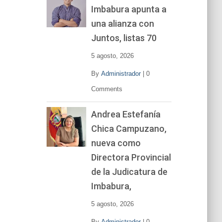
Imbabura apunta a
e
v
una alianza con
í
Juntos, listas 70
d
e
5 agosto, 2026
o
By
Administrador
|
0
Comments
Andrea Estefanía
Chica Campuzano,
nueva como
Directora Provincial
de la Judicatura de
Imbabura,
5 agosto, 2026
By
Administrador
|
0