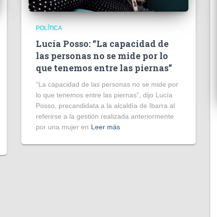
POLÍTICA
Lucía Posso: “La capacidad de
las personas no se mide por lo
que tenemos entre las piernas”
“La capacidad de las personas no se mide por
lo que tenemos entre las piernas”, dijo Lucía
Posso, precandidata a la alcaldía de Ibarra al
referirse a la gestión realizada anteriormente
por una mujer en
Leer más