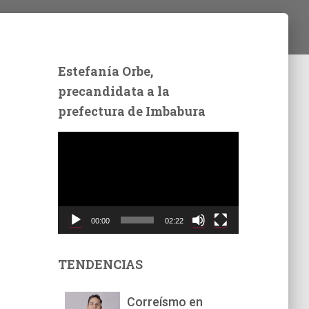
Estefanía Orbe,
precandidata a la
prefectura de Imbabura
R
e
p
r
o
d
00:00
02:22
u
c
t
TENDENCIAS
o
r
Correísmo en
d