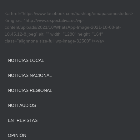
<a href=”https://www.facebook.com/hashtag/emapasomostodos>
<img src=”http://www.expectativa.ec/wp-
content/uploads/2021/10/WhatsApp-Image-2021-10-08-at-
10.45.12-8.jpeg” alt=”” width=”1280″ height=”164″
class=”alignnone size-full wp-image-32500″ /></a>
NOTICIAS LOCAL
NOTICIAS NACIONAL
NOTICIAS REGIONAL
NOTI AUDIOS
ENTREVISTAS
OPINIÓN