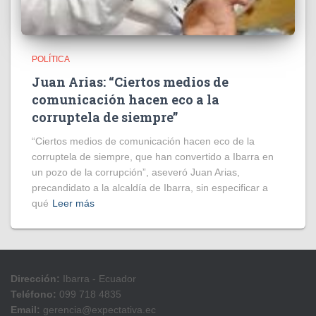
POLÍTICA
Juan Arias: “Ciertos medios de
comunicación hacen eco a la
corruptela de siempre”
“Ciertos medios de comunicación hacen eco de la
corruptela de siempre, que han convertido a Ibarra en
un pozo de la corrupción”, aseveró Juan Arias,
precandidato a la alcaldía de Ibarra, sin especificar a
qué
Leer más
Dirección:
Ibarra - Ecuador
Teléfono:
099 718 4835
Email:
gerencia@expectativa.ec