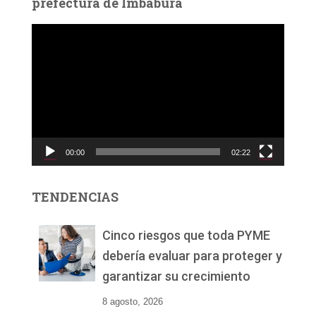
prefectura de Imbabura
R
e
p
r
o
d
u
c
00:00
02:22
t
o
r
TENDENCIAS
d
e
v
Cinco riesgos que toda PYME
í
debería evaluar para proteger y
d
garantizar su crecimiento
e
o
8 agosto, 2026