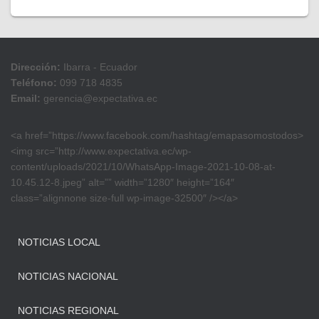
Dirección:
Ibarra - Ecuador
Teléfono:
099 718 4835
Email:
gerencia@expectativa.ec
<a href=”https://www.facebook.com/hashtag/emapasomostodos>
<img src=”http://www.expectativa.ec/wp-
content/uploads/2021/10/WhatsApp-Image-2021-10-08-at-
10.45.12-8.jpeg” alt=”” width=”1280″ height=”164″
class=”alignnone size-full wp-image-32500″ /></a>
NOTICIAS LOCAL
NOTICIAS NACIONAL
NOTICIAS REGIONAL