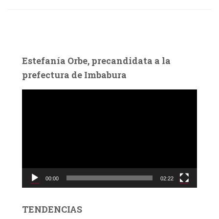
Estefanía Orbe, precandidata a la
prefectura de Imbabura
R
e
p
r
o
d
u
c
00:00
02:22
t
o
r
TENDENCIAS
d