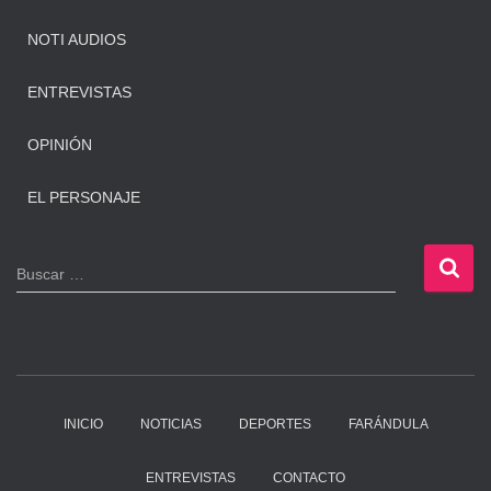
NOTI AUDIOS
ENTREVISTAS
OPINIÓN
EL PERSONAJE
B
Buscar …
u
s
c
a
r
:
INICIO
NOTICIAS
DEPORTES
FARÁNDULA
ENTREVISTAS
CONTACTO