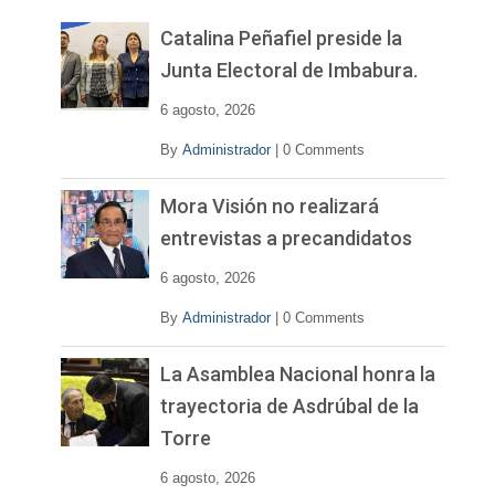
e
v
Catalina Peñafiel preside la
í
Junta Electoral de Imbabura.
d
e
6 agosto, 2026
o
By
Administrador
|
0 Comments
Mora Visión no realizará
entrevistas a precandidatos
6 agosto, 2026
By
Administrador
|
0 Comments
La Asamblea Nacional honra la
trayectoria de Asdrúbal de la
Torre
6 agosto, 2026