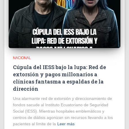
NACIONAL
Cúpula del IESS bajo la lupa: Red de
extorsión y pagos millonarios a
clínicas fantasma a espaldas de la
dirección
​Una alarmante red de extorsión y direccionamiento de
fondos sacude al Instituto Ecuatoriano de Seguridad
Social (IESS). Mientras hospitales emblemáticos y
centros de diálisis agonizan sin recursos llevando a los
pacientes al límite de la
Leer más