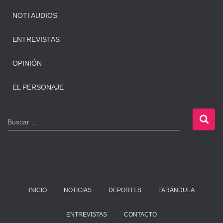
NOTI AUDIOS
ENTREVISTAS
OPINIÓN
EL PERSONAJE
B
Buscar …
u
s
c
a
r
:
INICIO
NOTICIAS
DEPORTES
FARÁNDULA
ENTREVISTAS
CONTACTO