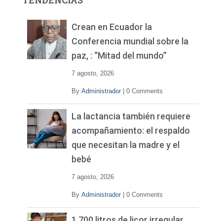
TENDENCIAS
d
e
v
Crean en Ecuador la
í
Conferencia mundial sobre la
d
paz, : “Mitad del mundo”
e
o
7 agosto, 2026
By
Administrador
|
0 Comments
La lactancia también requiere
acompañamiento: el respaldo
que necesitan la madre y el
bebé
7 agosto, 2026
By
Administrador
|
0 Comments
1.700 litros de licor irregular