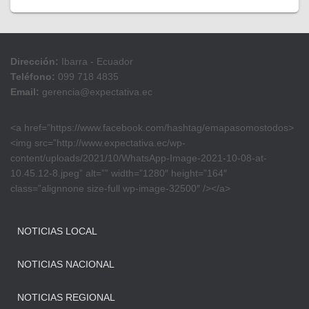
Dirección:
Ibarra - Ecuador
Teléfono:
099 718 4835
Email:
gerencia@expectativa.ec
<a href=”https://www.facebook.com/hashtag/emapasomostodos>
<img src=”http://www.expectativa.ec/wp-
content/uploads/2021/10/WhatsApp-Image-2021-10-08-at-
10.45.12-8.jpeg” alt=”” width=”1280″ height=”164″
class=”alignnone size-full wp-image-32500″ /></a>
NOTICIAS LOCAL
NOTICIAS NACIONAL
NOTICIAS REGIONAL