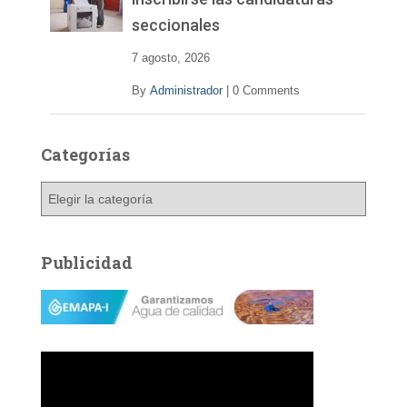
seccionales
7 agosto, 2026
By
Administrador
|
0 Comments
Categorías
C
a
t
e
Publicidad
g
o
r
í
a
s