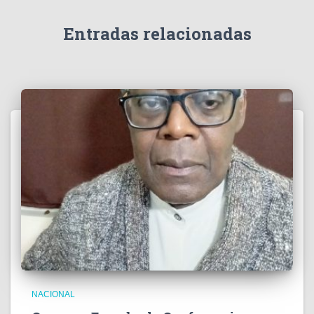
d
e
Entradas relacionadas
o
NACIONAL