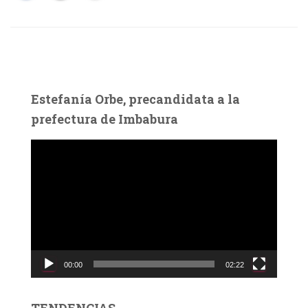
Estefanía Orbe, precandidata a la
prefectura de Imbabura
R
e
p
r
o
d
u
c
00:00
02:22
t
o
r