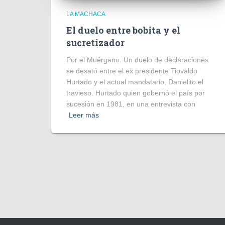
LA MACHACA
El duelo entre bobita y el
sucretizador
Por el Muérgano. Un duelo de declaraciones
se desató entre el ex presidente Tiovaldo
Hurtado y el actual mandatario, Danielito el
travieso. Hurtado quien gobernó el país por
sucesión en 1981, en una entrevista con
Leer más