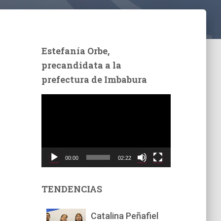
Estefanía Orbe,
precandidata a la
prefectura de Imbabura
R
e
p
r
o
d
00:00
02:22
u
c
t
TENDENCIAS
o
r
Catalina Peñafiel
d