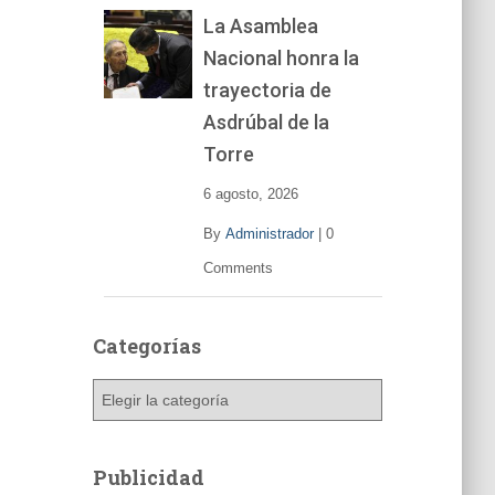
La Asamblea
Nacional honra la
trayectoria de
Asdrúbal de la
Torre
6 agosto, 2026
By
Administrador
|
0
Comments
Categorías
C
a
t
e
Publicidad
g