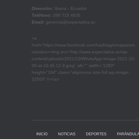
Dirección:
Ibarra - Ecuador
Teléfono:
099 718 4835
Email:
gerencia@expectativa.ec
<a
href=”https://www.facebook.com/hashtag/emapasom
ostodos><img src=”http://www.expectativa.ec/wp-
content/uploads/2021/10/WhatsApp-Image-2021-10-
08-at-10.45.12-8.jpeg” alt=”” width=”1280″
height=”164″ class=”alignnone size-full wp-image-
32500″ /></a>
INICIO
NOTICIAS
DEPORTES
FARÁNDUL