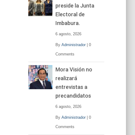
preside la Junta
e
v
Electoral de
í
Imbabura.
d
e
6 agosto, 2026
o
By
Administrador
|
0
Comments
Mora Visión no
realizará
entrevistas a
precandidatos
6 agosto, 2026
By
Administrador
|
0
Comments