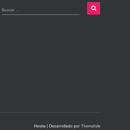
B
Buscar …
u
s
c
a
r
:
Hestia | Desarrollado por
ThemeIsle