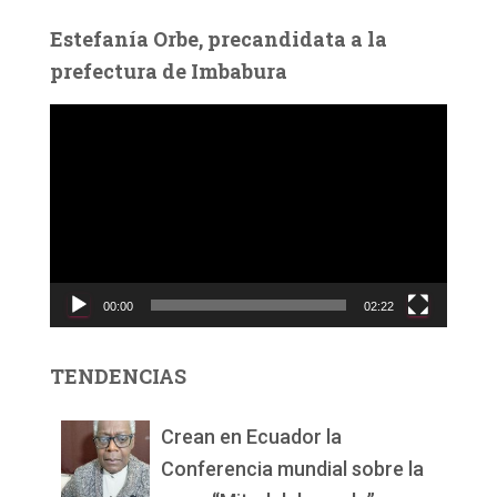
Estefanía Orbe, precandidata a la
prefectura de Imbabura
R
e
p
r
o
d
u
c
00:00
02:22
t
o
r
TENDENCIAS
d
e
v
Crean en Ecuador la
í
Conferencia mundial sobre la
d