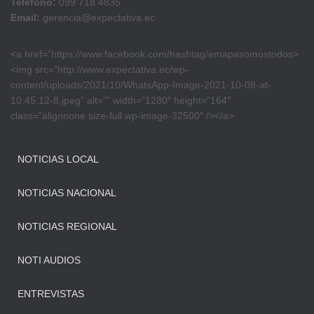
Teléfono:
099 718 4835
Email:
gerencia@expectativa.ec
<a href=”https://www.facebook.com/hashtag/emapasomostodos>
<img src=”http://www.expectativa.ec/wp-
content/uploads/2021/10/WhatsApp-Image-2021-10-08-at-
10.45.12-8.jpeg” alt=”” width=”1280″ height=”164″
class=”alignnone size-full wp-image-32500″ /></a>
NOTICIAS LOCAL
NOTICIAS NACIONAL
NOTICIAS REGIONAL
NOTI AUDIOS
ENTREVISTAS