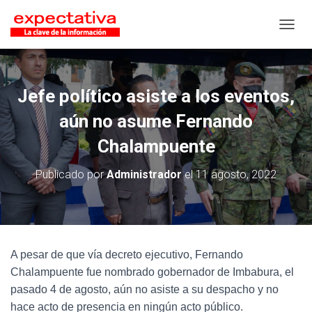
CAMB
Jefe político asiste a los eventos,
aún no asume Fernando
Chalampuente
Publicado por
Administrador
el
11 agosto, 2022
A pesar de que vía decreto ejecutivo, Fernando
Chalampuente fue nombrado gobernador de Imbabura, el
pasado 4 de agosto, aún no asiste a su despacho y no
hace acto de presencia en ningún acto público.