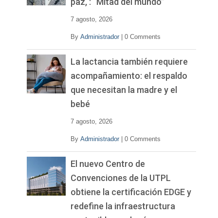
paz, : “Mitad del mundo”
e
o
7 agosto, 2026
By
Administrador
|
0 Comments
La lactancia también requiere
acompañamiento: el respaldo
que necesitan la madre y el
bebé
7 agosto, 2026
By
Administrador
|
0 Comments
El nuevo Centro de
Convenciones de la UTPL
obtiene la certificación EDGE y
redefine la infraestructura