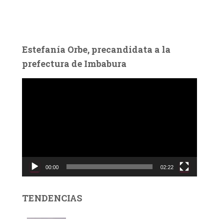
Estefanía Orbe, precandidata a la
prefectura de Imbabura
R
e
p
r
o
d
u
c
00:00
02:22
t
o
r
TENDENCIAS
d
e