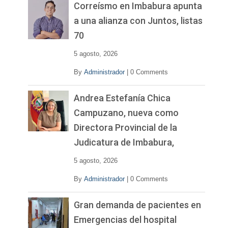
v
Correísmo en Imbabura apunta
í
a una alianza con Juntos, listas
d
70
e
o
5 agosto, 2026
By
Administrador
|
0 Comments
Andrea Estefanía Chica
Campuzano, nueva como
Directora Provincial de la
Judicatura de Imbabura,
5 agosto, 2026
By
Administrador
|
0 Comments
Gran demanda de pacientes en
Emergencias del hospital