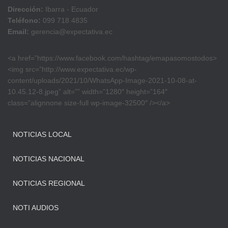
Dirección:
Ibarra - Ecuador
Teléfono:
099 718 4835
Email:
gerencia@expectativa.ec
<a href=”https://www.facebook.com/hashtag/emapasomostodos>
<img src=”http://www.expectativa.ec/wp-
content/uploads/2021/10/WhatsApp-Image-2021-10-08-at-
10.45.12-8.jpeg” alt=”” width=”1280″ height=”164″
class=”alignnone size-full wp-image-32500″ /></a>
NOTICIAS LOCAL
NOTICIAS NACIONAL
NOTICIAS REGIONAL
NOTI AUDIOS