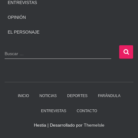
ENTREVISTAS
OPINIÓN
EL PERSONAJE
B
Buscar …
u
s
c
a
r
:
INICIO
NOTICIAS
DEPORTES
FARÁNDULA
ENTREVISTAS
CONTACTO
Hestia | Desarrollado por
ThemeIsle