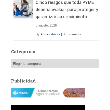
v
Cinco riesgos que toda PYME
í
debería evaluar para proteger y
d
garantizar su crecimiento
e
o
8 agosto, 2026
By
Administrador
|
0 Comments
Categorías
C
a
t
e
Publicidad
g
o
r
í
a