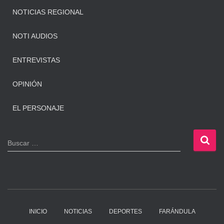
NOTICIAS REGIONAL
NOTI AUDIOS
ENTREVISTAS
OPINIÓN
EL PERSONAJE
B
Buscar …
u
s
c
a
r
:
INICIO
NOTICIAS
DEPORTES
FARÁNDULA