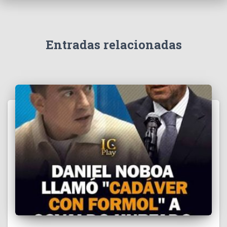
v
í
d
e
Entradas relacionadas
o