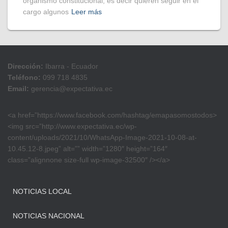
organismo constitucional, es decir quieren seguir en el
cargo algunos
Leer más
Dirección:
Ibarra - Ecuador
Teléfono:
099 718 4835
Email:
gerencia@expectativa.ec
<a href=”https://www.facebook.com/hashtag/emapasomostodos>
<img src=”http://www.expectativa.ec/wp-
content/uploads/2021/10/WhatsApp-Image-2021-10-08-at-
10.45.12-8.jpeg” alt=”” width=”1280″ height=”164″
class=”alignnone size-full wp-image-32500″ /></a>
NOTICIAS LOCAL
NOTICIAS NACIONAL