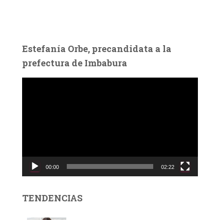
Estefanía Orbe, precandidata a la
prefectura de Imbabura
R
e
p
r
o
d
u
c
00:00
02:22
t
o
r
TENDENCIAS
d
e