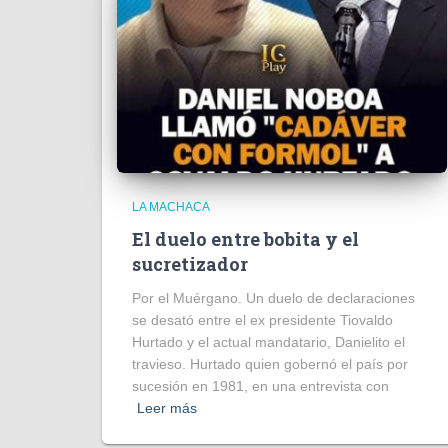
LA MACHACA
El duelo entre bobita y el
sucretizador
Por el Muérgano. Un duelo de declaraciones
se desató entre el ex presidente Tiovaldo
Hurtado y el actual mandatario, Danielito el
travieso. Hurtado quien gobernó el país por
sucesión en 1981, en una entrevista con
Leer más