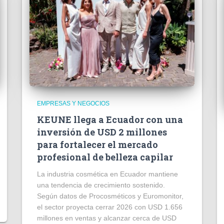
EMPRESAS Y NEGOCIOS
KEUNE llega a Ecuador con una
inversión de USD 2 millones
para fortalecer el mercado
profesional de belleza capilar
La industria cosmética en Ecuador mantiene
una tendencia de crecimiento sostenido.
Según datos de Procosméticos y Euromonitor,
el sector proyecta cerrar 2026 con USD 1.656
millones en ventas y alcanzar cerca de USD