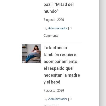
í
paz, : “Mitad del
d
mundo”
e
o
7 agosto, 2026
By
Administrador
|
0
Comments
La lactancia
también requiere
acompañamiento:
el respaldo que
necesitan la madre
y el bebé
7 agosto, 2026
By
Administrador
|
0