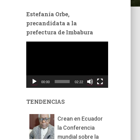
Estefanía Orbe,
precandidata a la
prefectura de Imbabura
R
e
p
r
o
d
00:00
02:22
u
c
t
TENDENCIAS
o
r
Crean en Ecuador
d
la Conferencia
e
v
mundial sobre la