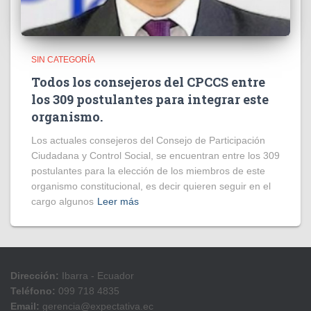
SIN CATEGORÍA
Todos los consejeros del CPCCS entre
los 309 postulantes para integrar este
organismo.
Los actuales consejeros del Consejo de Participación
Ciudadana y Control Social, se encuentran entre los 309
postulantes para la elección de los miembros de este
organismo constitucional, es decir quieren seguir en el
cargo algunos
Leer más
Dirección:
Ibarra - Ecuador
Teléfono:
099 718 4835
Email:
gerencia@expectativa.ec