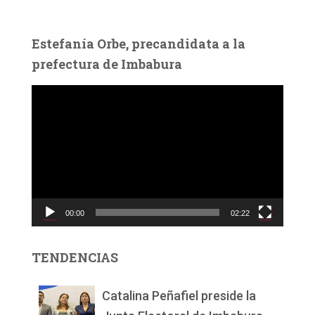
Estefanía Orbe, precandidata a la
prefectura de Imbabura
R
e
p
r
o
d
u
c
00:00
02:22
t
o
r
TENDENCIAS
d
e
v
Catalina Peñafiel preside la
í