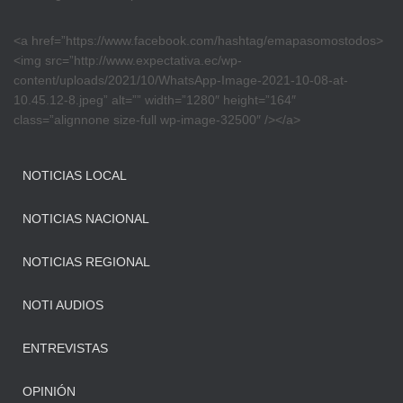
<a href=”https://www.facebook.com/hashtag/emapasomostodos>
<img src=”http://www.expectativa.ec/wp-
content/uploads/2021/10/WhatsApp-Image-2021-10-08-at-
10.45.12-8.jpeg” alt=”” width=”1280″ height=”164″
class=”alignnone size-full wp-image-32500″ /></a>
NOTICIAS LOCAL
NOTICIAS NACIONAL
NOTICIAS REGIONAL
NOTI AUDIOS
ENTREVISTAS
OPINIÓN