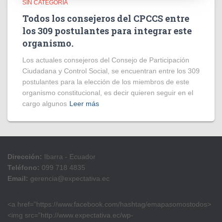
SIN CATEGORÍA
Todos los consejeros del CPCCS entre
los 309 postulantes para integrar este
organismo.
Los actuales consejeros del Consejo de Participación
Ciudadana y Control Social, se encuentran entre los 309
postulantes para la elección de los miembros de este
organismo constitucional, es decir quieren seguir en el
cargo algunos
Leer más
Dirección:
Ibarra - Ecuador
Teléfono:
099 718 4835
Email:
gerencia@expectativa.ec
<a href=”https://www.facebook.com/hashtag/emapasomostodos>
<img src=”http://www.expectativa.ec/wp-