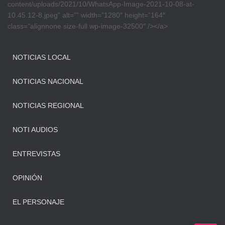
content/uploads/2021/10/WhatsApp-Image-2021-10-08-at-
10.45.12-8.jpeg” alt=”” width=”1280″ height=”164″
class=”alignnone size-full wp-image-32500″ /></a>
NOTICIAS LOCAL
NOTICIAS NACIONAL
NOTICIAS REGIONAL
NOTI AUDIOS
ENTREVISTAS
OPINIÓN
EL PERSONAJE