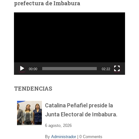
prefectura de Imbabura
R
e
p
r
o
d
u
c
00:00
02:22
t
o
r
TENDENCIAS
d
e
v
Catalina Peñafiel preside la
í
Junta Electoral de Imbabura.
d
e
6 agosto, 2026
o
By
Administrador
|
0 Comments