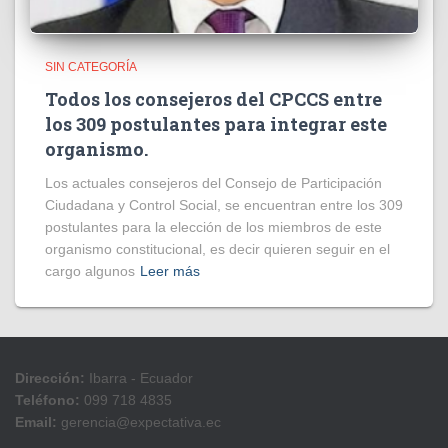
SIN CATEGORÍA
Todos los consejeros del CPCCS entre
los 309 postulantes para integrar este
organismo.
Los actuales consejeros del Consejo de Participación
Ciudadana y Control Social, se encuentran entre los 309
postulantes para la elección de los miembros de este
organismo constitucional, es decir quieren seguir en el
cargo algunos
Leer más
Dirección:
Ibarra - Ecuador
Teléfono:
099 718 4835
Email:
gerencia@expectativa.ec