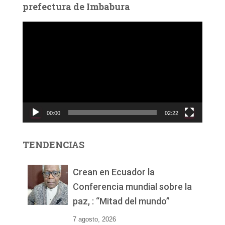
prefectura de Imbabura
R
e
p
r
o
d
u
c
00:00
02:22
t
o
r
TENDENCIAS
d
e
v
Crean en Ecuador la
í
Conferencia mundial sobre la
d
paz, : “Mitad del mundo”
e
o
7 agosto, 2026