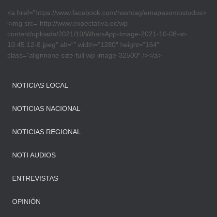
<a href=”https://www.facebook.com/hashtag/emapasomostodos>
<img src=”http://www.expectativa.ec/wp-
content/uploads/2021/10/WhatsApp-Image-2021-10-08-at-
10.45.12-8.jpeg” alt=”” width=”1280″ height=”164″
class=”alignnone size-full wp-image-32500″ /></a>
NOTICIAS LOCAL
NOTICIAS NACIONAL
NOTICIAS REGIONAL
NOTI AUDIOS
ENTREVISTAS
OPINIÓN