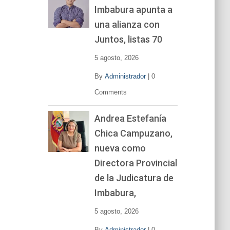
Imbabura apunta a
e
v
una alianza con
í
Juntos, listas 70
d
e
5 agosto, 2026
o
By
Administrador
|
0
Comments
Andrea Estefanía
Chica Campuzano,
nueva como
Directora Provincial
de la Judicatura de
Imbabura,
5 agosto, 2026
By
Administrador
|
0