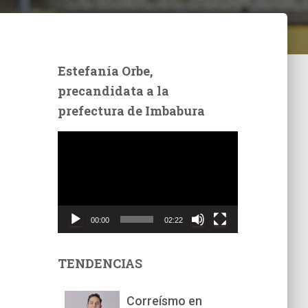
Estefanía Orbe,
precandidata a la
prefectura de Imbabura
R
e
p
r
o
d
00:00
02:22
u
c
t
TENDENCIAS
o
r
Correísmo en
d