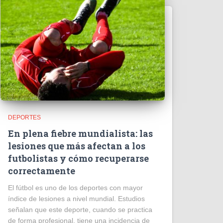
DEPORTES
En plena fiebre mundialista: las
lesiones que más afectan a los
futbolistas y cómo recuperarse
correctamente
El fútbol es uno de los deportes con mayor
índice de lesiones a nivel mundial. Estudios
señalan que este deporte, cuando se practica
de forma profesional, tiene una incidencia de