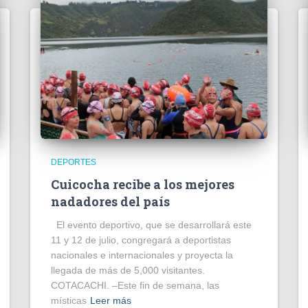
DEPORTES
Cuicocha recibe a los mejores
nadadores del país
El evento deportivo, que se desarrollará este
11 y 12 de julio, congregará a deportistas
nacionales e internacionales y proyecta la
llegada de más de 5,000 visitantes.
COTACACHI. –Este fin de semana, las
místicas
Leer más