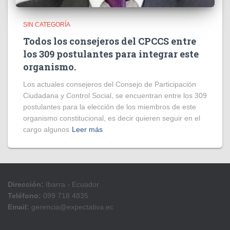
SIN CATEGORÍA
Todos los consejeros del CPCCS entre
los 309 postulantes para integrar este
organismo.
Los actuales consejeros del Consejo de Participación
Ciudadana y Control Social, se encuentran entre los 309
postulantes para la elección de los miembros de este
organismo constitucional, es decir quieren seguir en el
cargo algunos
Leer más
Dirección:
Ibarra - Ecuador
Teléfono:
099 718 4835
Email:
gerencia@expectativa.ec