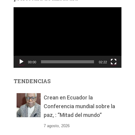
R
e
p
r
o
d
u
c
00:00
02:22
t
o
r
TENDENCIAS
d
e
v
Crean en Ecuador la
í
Conferencia mundial sobre la
d
paz, : “Mitad del mundo”
e
o
7 agosto, 2026