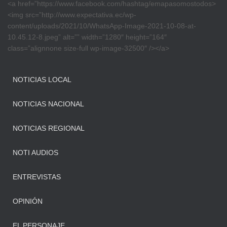
<a href=”https://www.facebook.com/hashtag/emapasomostodos>
<img src=”http://www.expectativa.ec/wp-
content/uploads/2021/10/WhatsApp-Image-2021-10-08-at-
10.45.12-8.jpeg” alt=”” width=”1280″ height=”164″
class=”alignnone size-full wp-image-32500″ /></a>
NOTICIAS LOCAL
NOTICIAS NACIONAL
NOTICIAS REGIONAL
NOTI AUDIOS
ENTREVISTAS
OPINIÓN
EL PERSONAJE