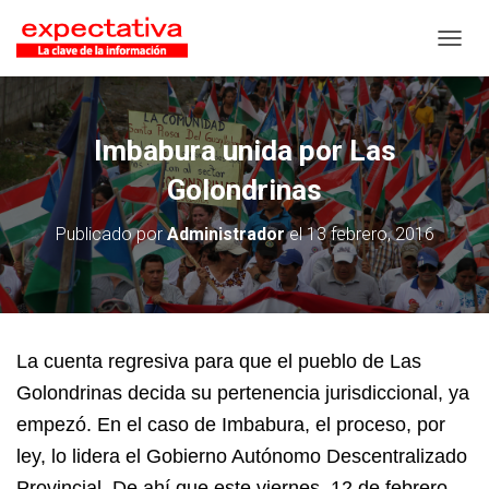
CAMB
Imbabura unida por Las
Golondrinas
Publicado por
Administrador
el
13 febrero, 2016
La cuenta regresiva para que el pueblo de Las
Golondrinas decida su pertenencia jurisdiccional, ya
empezó. En el caso de Imbabura, el proceso, por
ley, lo lidera el Gobierno Autónomo Descentralizado
Provincial. De ahí que este viernes, 12 de febrero,