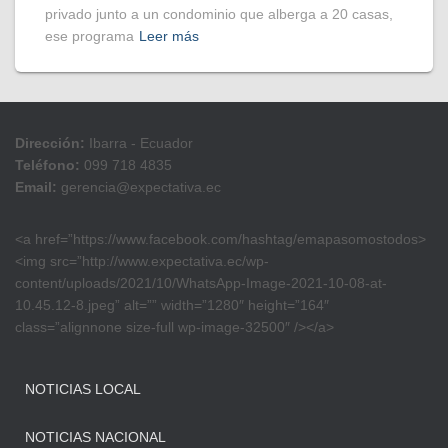
privado junto a un condominio que alberga a 20 casas,
ese programa
Leer más
Dirección:
Ibarra - Ecuador
Teléfono:
099 718 4835
Email:
gerencia@expectativa.ec
<a href=”https://www.facebook.com/hashtag/emapasomostodos>
<img src=”http://www.expectativa.ec/wp-
content/uploads/2021/10/WhatsApp-Image-2021-10-08-at-
10.45.12-8.jpeg” alt=”” width=”1280″ height=”164″
class=”alignnone size-full wp-image-32500″ /></a>
NOTICIAS LOCAL
NOTICIAS NACIONAL