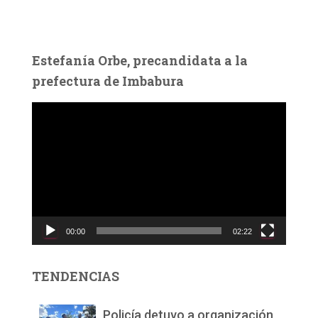
Estefanía Orbe, precandidata a la
prefectura de Imbabura
R
e
p
r
o
d
u
c
00:00
02:22
t
o
r
TENDENCIAS
d
e
v
Policía detuvo a organización