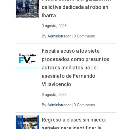
í
delictiva dedicada al robo en
d
Ibarra.
e
o
9 agosto, 2026
By
Administrador
|
0 Comments
Fiscalía acusó a los siete
procesados como presuntos
autores mediatos por el
asesinato de Fernando
Villavicencio
9 agosto, 2026
By
Administrador
|
0 Comments
Regreso a clases sin miedo:
señales para identificar la