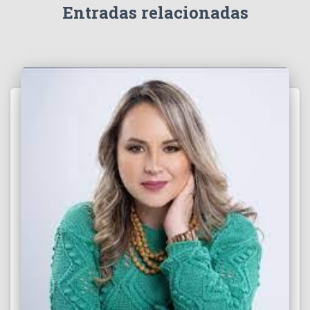
e
Entradas relacionadas
o