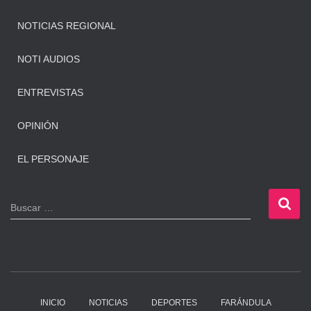
NOTICIAS REGIONAL
NOTI AUDIOS
ENTREVISTAS
OPINIÓN
EL PERSONAJE
B
Buscar …
u
s
c
a
r
:
INICIO
NOTICIAS
DEPORTES
FARÁNDULA