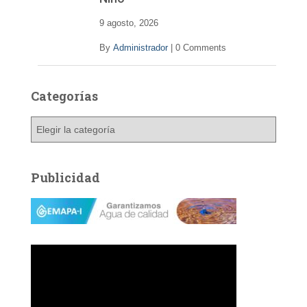
9 agosto, 2026
By
Administrador
|
0 Comments
Categorías
C
a
t
e
Publicidad
g
o
r
í
a
s