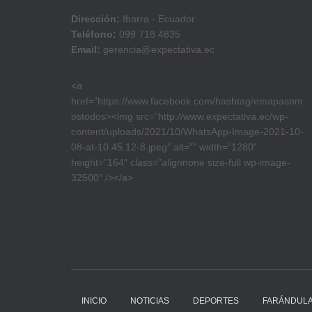
Dirección:
Ibarra - Ecuador
Teléfono:
099 718 4835
Email:
gerencia@expectativa.ec
<a
href=”https://www.facebook.com/hashtag/emapasom
ostodos><img src=”http://www.expectativa.ec/wp-
content/uploads/2021/10/WhatsApp-Image-2021-10-
08-at-10.45.12-8.jpeg” alt=”” width=”1280″
height=”164″ class=”alignnone size-full wp-image-
32500″ /></a>
INICIO
NOTICIAS
DEPORTES
FARÁNDUL