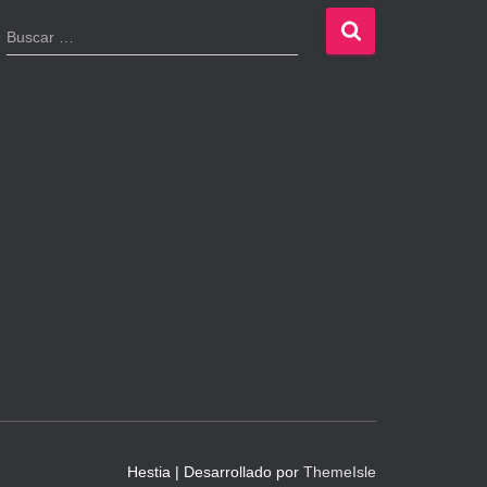
B
Buscar …
u
s
c
a
r
:
Hestia | Desarrollado por
ThemeIsle