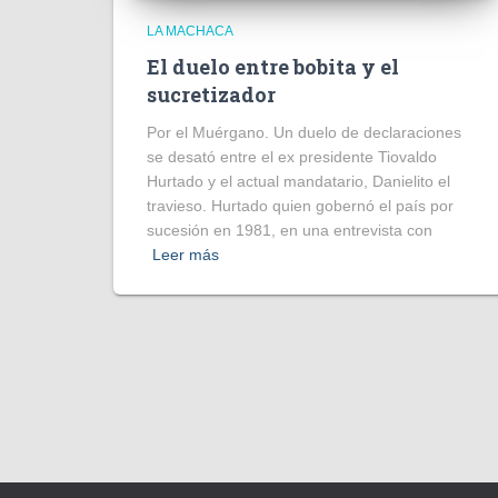
LA MACHACA
El duelo entre bobita y el
sucretizador
Por el Muérgano. Un duelo de declaraciones
se desató entre el ex presidente Tiovaldo
Hurtado y el actual mandatario, Danielito el
travieso. Hurtado quien gobernó el país por
sucesión en 1981, en una entrevista con
Leer más