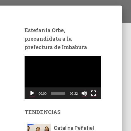
Estefanía Orbe,
precandidata a la
prefectura de Imbabura
R
e
p
r
o
d
00:00
02:22
u
c
t
TENDENCIAS
o
r
Catalina Peñafiel
d