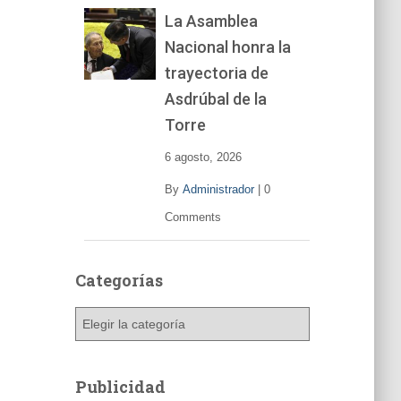
La Asamblea
Nacional honra la
trayectoria de
Asdrúbal de la
Torre
6 agosto, 2026
By
Administrador
|
0
Comments
Categorías
C
a
t
e
Publicidad
g