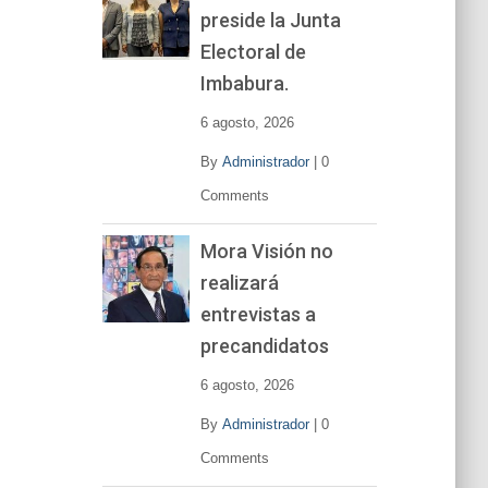
preside la Junta
e
v
Electoral de
í
Imbabura.
d
e
6 agosto, 2026
o
By
Administrador
|
0
Comments
Mora Visión no
realizará
entrevistas a
precandidatos
6 agosto, 2026
By
Administrador
|
0
Comments