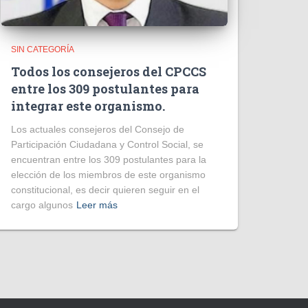
SIN CATEGORÍA
Todos los consejeros del CPCCS
entre los 309 postulantes para
integrar este organismo.
Los actuales consejeros del Consejo de
Participación Ciudadana y Control Social, se
encuentran entre los 309 postulantes para la
elección de los miembros de este organismo
constitucional, es decir quieren seguir en el
cargo algunos
Leer más