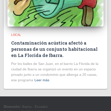
LOCAL
Contaminación acústica afectó a
personas de un conjunto habitacional
en La Florida de Ibarra.
Por los bailes de San Juan, en el barrio La Florida de la
ciudad de Ibarra se organizó un evento en un espacio
privado junto a un condominio que alberga a 20 casas,
ese programa
Leer más
Dirección:
Ibarra - Ecuador