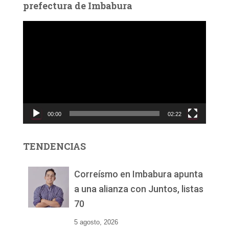
prefectura de Imbabura
R
e
p
r
o
d
u
c
00:00
02:22
t
o
r
TENDENCIAS
d
e
v
Correísmo en Imbabura apunta
í
a una alianza con Juntos, listas
d
70
e
o
5 agosto, 2026