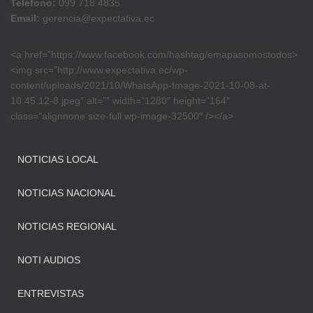
Teléfono:
099 718 4835
Email:
gerencia@expectativa.ec
<a href=”https://www.facebook.com/hashtag/emapasomostodos>
<img src=”http://www.expectativa.ec/wp-
content/uploads/2021/10/WhatsApp-Image-2021-10-08-at-
10.45.12-8.jpeg” alt=”” width=”1280″ height=”164″
class=”alignnone size-full wp-image-32500″ /></a>
NOTICIAS LOCAL
NOTICIAS NACIONAL
NOTICIAS REGIONAL
NOTI AUDIOS
ENTREVISTAS