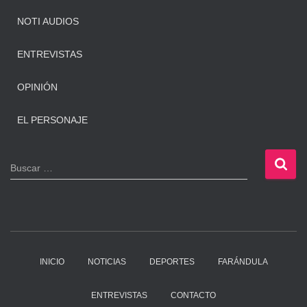
NOTI AUDIOS
ENTREVISTAS
OPINIÓN
EL PERSONAJE
B
Buscar …
u
s
c
a
r
:
INICIO
NOTICIAS
DEPORTES
FARÁNDULA
ENTREVISTAS
CONTACTO