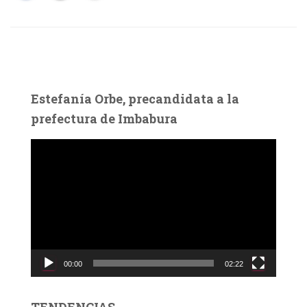
Estefanía Orbe, precandidata a la
prefectura de Imbabura
R
e
p
r
o
d
u
c
00:00
02:22
t
o
r