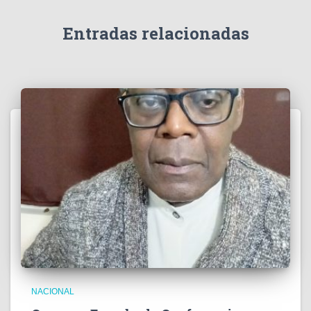
d
e
Entradas relacionadas
o
NACIONAL