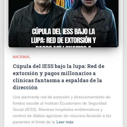
NACIONAL
Cúpula del IESS bajo la lupa: Red de
extorsión y pagos millonarios a
clínicas fantasma a espaldas de la
dirección
​Una alarmante red de extorsión y direccionamiento de
fondos sacude al Instituto Ecuatoriano de Seguridad
Social (IESS). Mientras hospitales emblemáticos y
centros de diálisis agonizan sin recursos llevando a los
pacientes al límite de la
Leer más