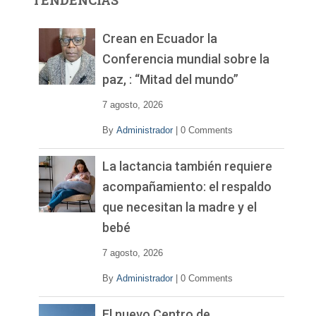
TENDENCIAS
d
e
v
Crean en Ecuador la
í
Conferencia mundial sobre la
d
paz, : “Mitad del mundo”
e
o
7 agosto, 2026
By
Administrador
|
0 Comments
La lactancia también requiere
acompañamiento: el respaldo
que necesitan la madre y el
bebé
7 agosto, 2026
By
Administrador
|
0 Comments
El nuevo Centro de