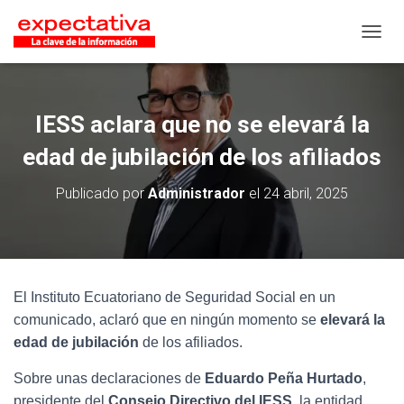
CAMB
IESS aclara que no se elevará la
edad de jubilación de los afiliados
Publicado por
Administrador
el
24 abril, 2025
El Instituto Ecuatoriano de Seguridad Social en un
comunicado, aclaró que en ningún momento se
elevará la
edad de jubilación
de los afiliados.
Sobre unas declaraciones de
Eduardo Peña Hurtado
,
presidente del
Consejo Directivo del IESS
, la entidad