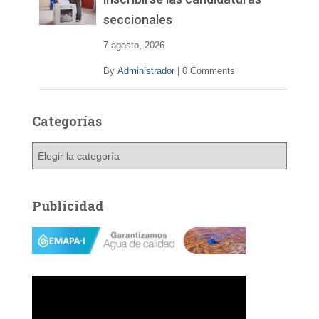
seccionales
7 agosto, 2026
By
Administrador
|
0 Comments
Categorías
C
a
t
e
Publicidad
g
o
r
í
a
s