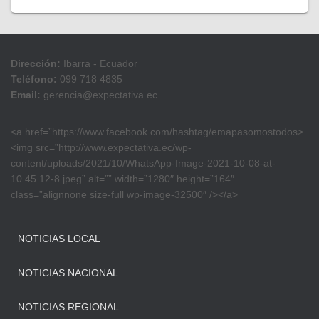
Dirección:
Ibarra - Ecuador
Teléfono:
099 718 4835
Email:
gerencia@expectativa.ec
<a href=”https://www.facebook.com/hashtag/emapasomostodos>
<img src=”http://www.expectativa.ec/wp-
content/uploads/2021/10/WhatsApp-Image-2021-10-08-at-
10.45.12-8.jpeg” alt=”” width=”1280″ height=”164″
class=”alignnone size-full wp-image-32500″ /></a>
NOTICIAS LOCAL
NOTICIAS NACIONAL
NOTICIAS REGIONAL