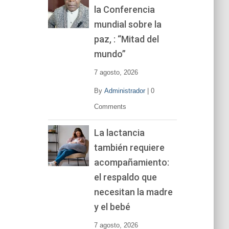
la Conferencia
e
v
mundial sobre la
í
paz, : “Mitad del
d
mundo”
e
o
7 agosto, 2026
By
Administrador
|
0
Comments
La lactancia
también requiere
acompañamiento:
el respaldo que
necesitan la madre
y el bebé
7 agosto, 2026