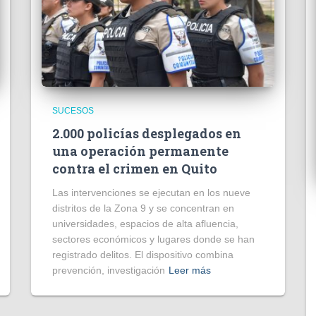
SUCESOS
2.000 policías desplegados en
una operación permanente
contra el crimen en Quito
Las intervenciones se ejecutan en los nueve
distritos de la Zona 9 y se concentran en
universidades, espacios de alta afluencia,
sectores económicos y lugares donde se han
registrado delitos. El dispositivo combina
prevención, investigación
Leer más