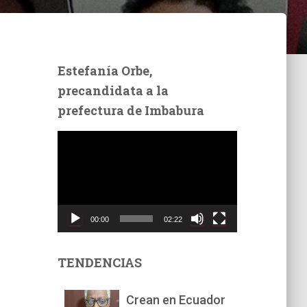
Estefanía Orbe,
precandidata a la
prefectura de Imbabura
R
e
p
r
o
d
00:00
02:22
u
c
t
TENDENCIAS
o
r
Crean en Ecuador
d