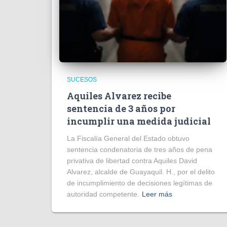
SUCESOS
Aquiles Alvarez recibe
sentencia de 3 años por
incumplir una medida judicial
La Fiscalía General del Estado obtuvo
sentencia condenatoria de tres años de pena
privativa de libertad contra Aquiles David
Alvarez, alcalde de Guayaquil. H., por el delito
de incumplimiento de decisiones legítimas de
autoridad competente.
Leer más