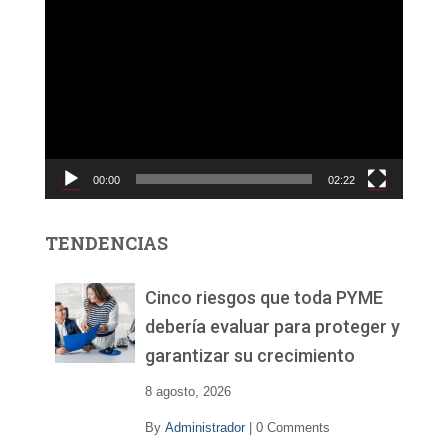
R
e
p
r
o
d
u
c
00:00
02:22
t
o
r
TENDENCIAS
d
e
v
Cinco riesgos que toda PYME
í
debería evaluar para proteger y
d
garantizar su crecimiento
e
o
8 agosto, 2026
By
Administrador
|
0 Comments