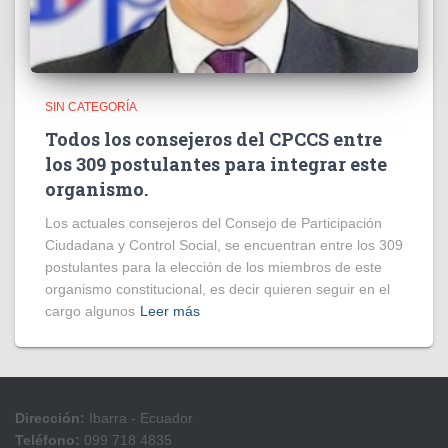
SIN CATEGORÍA
Todos los consejeros del CPCCS entre
los 309 postulantes para integrar este
organismo.
Los actuales consejeros del Consejo de Participación
Ciudadana y Control Social, se encuentran entre los 309
postulantes para la elección de los miembros de este
organismo constitucional, es decir quieren seguir en el
cargo algunos
Leer más
Dirección:
Ibarra - Ecuador
Teléfono:
099 718 4835