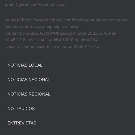
Email:
gerencia@expectativa.ec
<a href=”https://www.facebook.com/hashtag/emapasomostodos>
<img src=”http://www.expectativa.ec/wp-
content/uploads/2021/10/WhatsApp-Image-2021-10-08-at-
10.45.12-8.jpeg” alt=”” width=”1280″ height=”164″
class=”alignnone size-full wp-image-32500″ /></a>
NOTICIAS LOCAL
NOTICIAS NACIONAL
NOTICIAS REGIONAL
NOTI AUDIOS
ENTREVISTAS